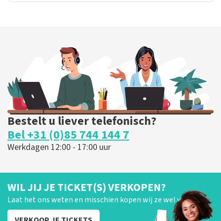
Bestelt u liever telefonisch?
Bel +31 (0)85 744 144 7
Werkdagen 12:00 - 17:00 uur
WIL JIJ JE TICKET(S) VERKOPEN?
Laat het ons weten en misschien kopen wij ze wel van je!
VERKOOP JE TICKETS