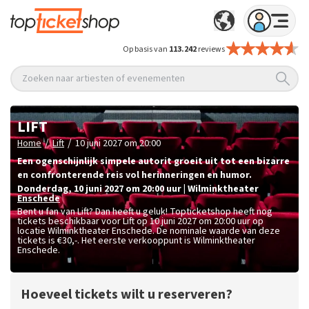
Op basis van
113.242
reviews
Zoeken naar artiesten of evenementen
LIFT
/
/
Home
Lift
10 juni 2027 om 20:00
Een ogenschijnlijk simpele autorit groeit uit tot een bizarre
en confronterende reis vol herinneringen en humor.
donderdag
,
10 juni 2027 om 20:00
uur
|
Wilminktheater
Enschede
Bent u fan van Lift? Dan heeft u geluk! Topticketshop heeft nog
tickets beschikbaar voor Lift op 10 juni 2027 om 20:00 uur op
locatie Wilminktheater Enschede. De nominale waarde van deze
tickets is
€30,-
. Het eerste verkooppunt is Wilminktheater
Enschede.
Hoeveel tickets wilt u reserveren?