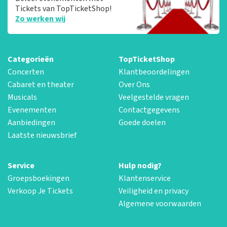
Tickets van TopTicketShop!
Zo werken wij
Categorieën
TopTicketShop
Concerten
Klantbeoordelingen
Cabaret en theater
Over Ons
Musicals
Veelgestelde vragen
Evenementen
Contactgegevens
Aanbiedingen
Goede doelen
Laatste nieuwsbrief
Service
Hulp nodig?
Groepsboekingen
Klantenservice
Verkoop Je Tickets
Veiligheid en privacy
Algemene voorwaarden