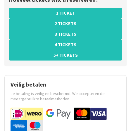
Hoeveel tickets wilt u reserveren?
1 TICKET
2 TICKETS
3 TICKETS
4 TICKETS
5+ TICKETS
Veilig betalen
Je betaling is veilig en beschermd. We accepteren de
meestgebruikte betaalmethoden.