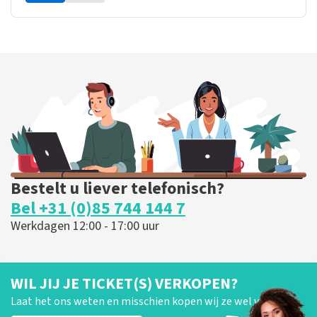
Bestelt u liever telefonisch?
Bel +31 (0)85 744 144 7
Werkdagen 12:00 - 17:00 uur
WIL JIJ JE TICKET(S) VERKOPEN?
Laat het ons weten en misschien kopen wij ze wel van je!