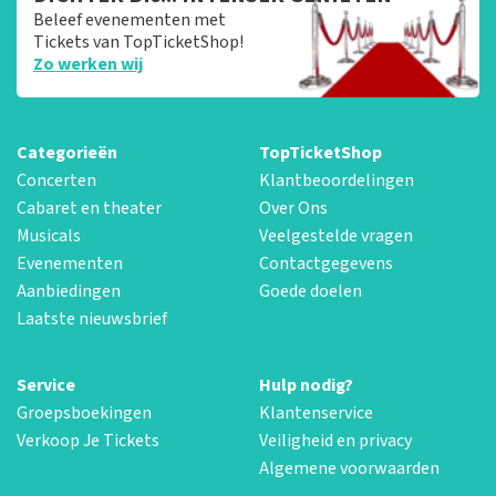
Beleef evenementen met
Tickets van TopTicketShop!
Zo werken wij
Categorieën
TopTicketShop
Concerten
Klantbeoordelingen
Cabaret en theater
Over Ons
Musicals
Veelgestelde vragen
Evenementen
Contactgegevens
Aanbiedingen
Goede doelen
Laatste nieuwsbrief
Service
Hulp nodig?
Groepsboekingen
Klantenservice
Verkoop Je Tickets
Veiligheid en privacy
Algemene voorwaarden