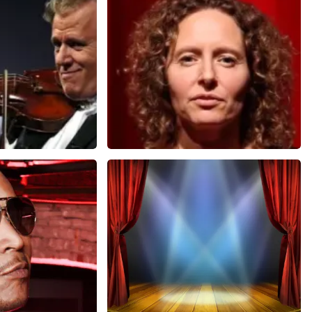
KEN
BEKIJKEN
u
Esther van der Voort
 minuten
281
laatste 30 minuten
U
BESTEL NU