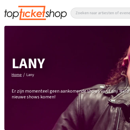
Zoeken naar artiesten of eve
LANY
/
Home
Lany
Er zijn momenteel geen aankomende shows van Lany. Meld je 
nieuwe shows komen!