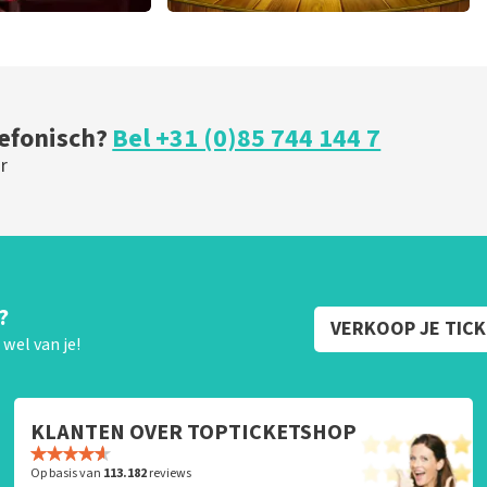
r
40 45 De Musical
 minuten
202
laatste 30 minuten
U
BESTEL NU
lefonisch?
Bel +31 (0)85 744 144 7
r
?
VERKOOP JE TIC
wel van je!
KLANTEN OVER TOPTICKETSHOP
Op basis van
113.182
reviews