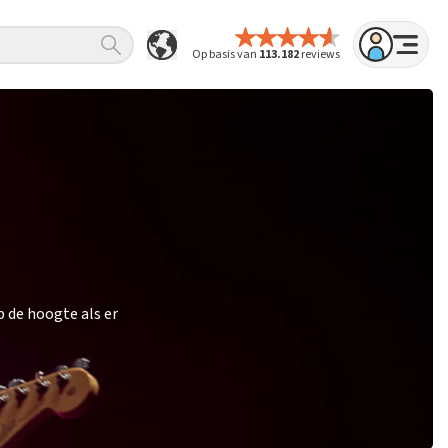
Op basis van
113.182
reviews
 de hoogte als er