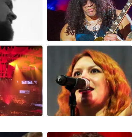
t
Guns N Roses
89+
reviews
498+
reviews
N
BEKIJKEN
Amstel Live
Altin Gun
252+
reviews
1
reviews