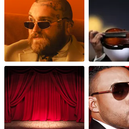
BEKIJKEN
BEKIJ
Teddy Swims
Andre Rie
406
laatste 30 minuten
392
laatste 30
BESTEL NU
BESTEL N