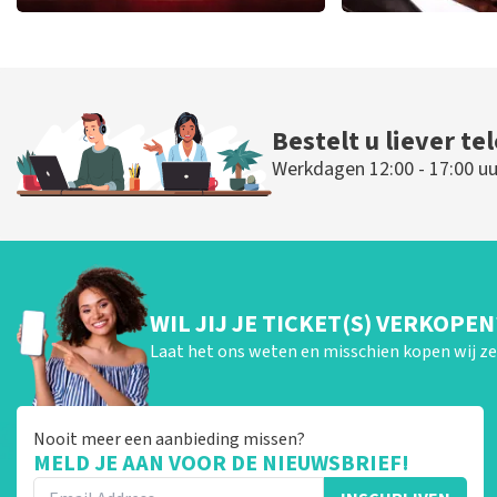
Job Knoester
Don Oma
247
laatste 30 minuten
224
laatste 30
BESTEL NU
BESTEL N
Bestelt u liever te
Werkdagen 12:00 - 17:00 uu
WIL JIJ JE TICKET(S) VERKOPEN
Laat het ons weten en misschien kopen wij ze 
Nooit meer een aanbieding missen?
MELD JE AAN VOOR DE NIEUWSBRIEF!