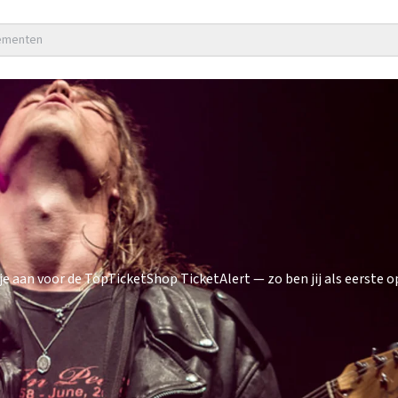
nementen
aan voor de TopTicketShop TicketAlert — zo ben jij als eerste op