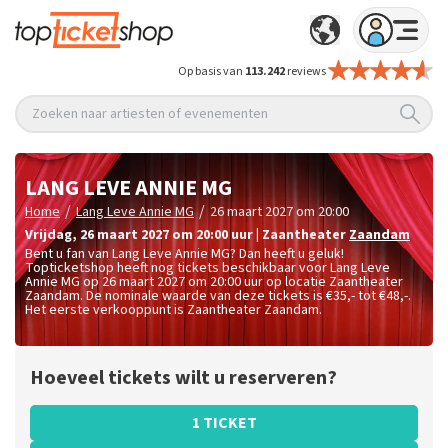
Op basis van
113.242
reviews
Zoeken naar artiesten of evenementen
LANG LEVE ANNIE MG
/
/
Home
Lang Leve Annie MG
26 maart 2027 om 20:00
vrijdag
,
26 maart 2027 om 20:00
uur
|
Zaantheater
Zaandam
Bent u fan van Lang Leve Annie MG? Dan heeft u geluk!
Topticketshop heeft nog tickets beschikbaar voor Lang Leve
Annie MG op 26 maart 2027 om 20:00 uur op locatie Zaantheater
Zaandam. De nominale waarde van deze tickets is
€35,- tot €48,-
.
Het eerste verkooppunt is Zaantheater Zaandam.
Hoeveel tickets wilt u reserveren?
1 TICKET