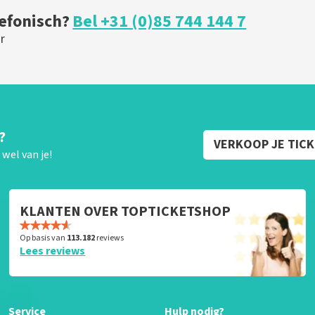
lefonisch?
Bel +31 (0)85 744 144 7
r
?
VERKOOP JE TIC
wel van je!
KLANTEN OVER TOPTICKETSHOP
Op basis van
113.182
reviews
Lees reviews
Service
Hulp nodig?