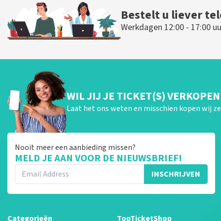
Bestelt u liever te
Werkdagen 12:00 - 17:00 uu
WIL JIJ JE TICKET(S) VERKOPEN
Laat het ons weten en misschien kopen wij ze 
Nooit meer een aanbieding missen?
MELD JE AAN VOOR DE NIEUWSBRIEF!
INSCHRIJVEN
Categorieën
TopTicketShop