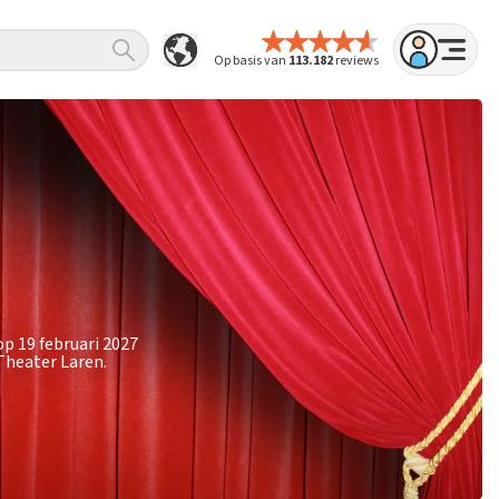
Op basis van
113.182
reviews
p 19 februari 2027
Theater Laren.