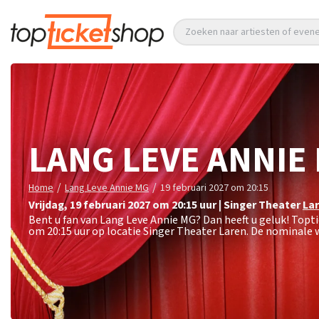
Zoeken naar artiesten of eve
LANG LEVE ANNIE
/
/
Home
Lang Leve Annie MG
19 februari 2027 om 20:15
vrijdag
,
19 februari 2027 om 20:15
uur
|
Singer Theater
La
Bent u fan van Lang Leve Annie MG? Dan heeft u geluk! Topt
om 20:15 uur op locatie Singer Theater Laren. De nominale 