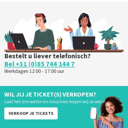
Bestelt u liever telefonisch?
Bel +31 (0)85 744 144 7
Werkdagen 12:00 - 17:00 uur
WIL JIJ JE TICKET(S) VERKOPEN?
Laat het ons weten en misschien kopen wij ze wel van je!
VERKOOP JE TICKETS