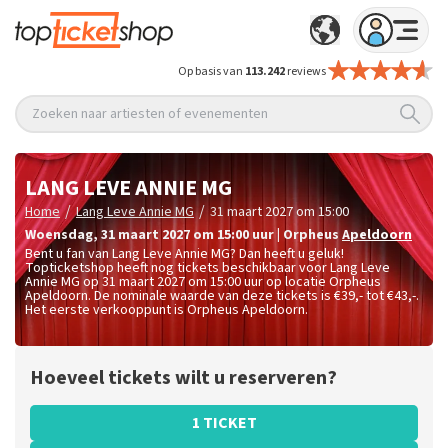
Op basis van
113.242
reviews
Zoeken naar artiesten of evenementen
LANG LEVE ANNIE MG
/
/
Home
Lang Leve Annie MG
31 maart 2027 om 15:00
woensdag
,
31 maart 2027 om 15:00
uur
|
Orpheus
Apeldoorn
Bent u fan van Lang Leve Annie MG? Dan heeft u geluk!
Topticketshop heeft nog tickets beschikbaar voor Lang Leve
Annie MG op 31 maart 2027 om 15:00 uur op locatie Orpheus
Apeldoorn. De nominale waarde van deze tickets is
€39,- tot €43,-
.
Het eerste verkooppunt is Orpheus Apeldoorn.
Hoeveel tickets wilt u reserveren?
1 TICKET