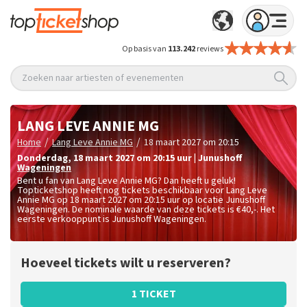
Op basis van
113.242
reviews
Zoeken naar artiesten of evenementen
LANG LEVE ANNIE MG
/
/
Home
Lang Leve Annie MG
18 maart 2027 om 20:15
donderdag
,
18 maart 2027 om 20:15
uur
|
Junushoff
Wageningen
Bent u fan van Lang Leve Annie MG? Dan heeft u geluk!
Topticketshop heeft nog tickets beschikbaar voor Lang Leve
Annie MG op 18 maart 2027 om 20:15 uur op locatie Junushoff
Wageningen. De nominale waarde van deze tickets is
€40,-
. Het
eerste verkooppunt is Junushoff Wageningen.
Hoeveel tickets wilt u reserveren?
1 TICKET