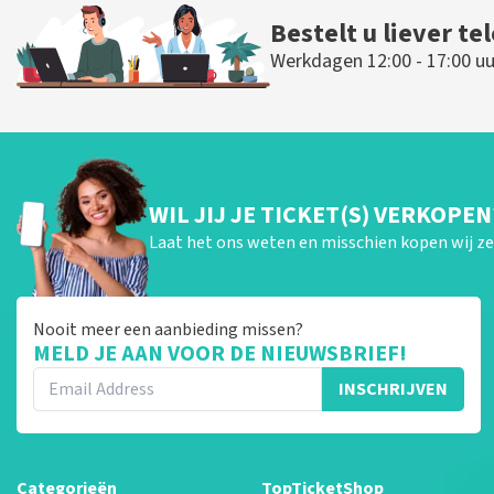
Bestelt u liever te
Werkdagen 12:00 - 17:00 uu
WIL JIJ JE TICKET(S) VERKOPEN
Laat het ons weten en misschien kopen wij ze 
Nooit meer een aanbieding missen?
MELD JE AAN VOOR DE NIEUWSBRIEF!
INSCHRIJVEN
Categorieën
TopTicketShop