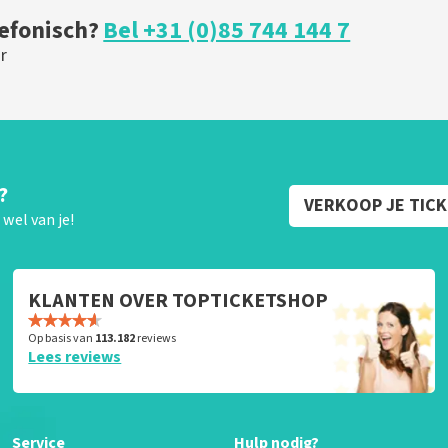
lefonisch?
Bel +31 (0)85 744 144 7
r
?
VERKOOP JE TIC
wel van je!
KLANTEN OVER TOPTICKETSHOP
Op basis van
113.182
reviews
Lees reviews
Service
Hulp nodig?