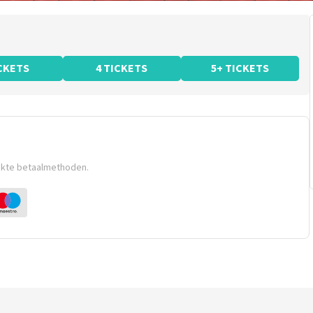
ICKETS
4 TICKETS
5+ TICKETS
ikte betaalmethoden.