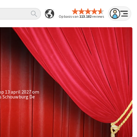
Op basis van
113.182
reviews
op 13 april 2027 om
is Schouwburg De