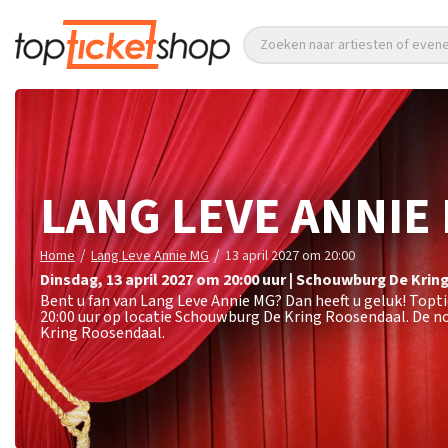
Zoeken naar artiesten of eve
LANG LEVE ANNIE
/
/
Home
Lang Leve Annie MG
13 april 2027 om 20:00
dinsdag
,
13 april 2027 om 20:00
uur
|
Schouwburg De Krin
Bent u fan van Lang Leve Annie MG? Dan heeft u geluk! Topt
20:00 uur op locatie Schouwburg De Kring Roosendaal. De n
Kring Roosendaal.