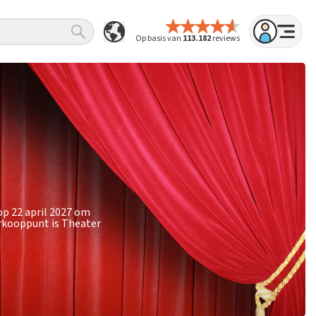
Op basis van
113.182
reviews
op 22 april 2027 om
erkooppunt is Theater