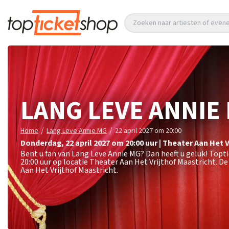
Zoeken naar artiesten of eve
LANG LEVE ANNIE
/
/
Home
Lang Leve Annie MG
22 april 2027 om 20:00
donderdag
,
22 april 2027 om 20:00
uur
|
Theater Aan Het V
Bent u fan van Lang Leve Annie MG? Dan heeft u geluk! Topt
20:00 uur op locatie Theater Aan Het Vrijthof Maastricht. D
Aan Het Vrijthof Maastricht.