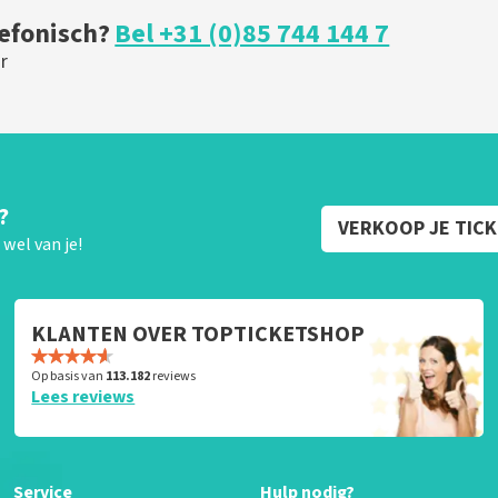
lefonisch?
Bel +31 (0)85 744 144 7
r
?
VERKOOP JE TIC
wel van je!
KLANTEN OVER TOPTICKETSHOP
Op basis van
113.182
reviews
Lees reviews
Service
Hulp nodig?