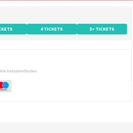
ICKETS
4 TICKETS
5+ TICKETS
ikte betaalmethoden.