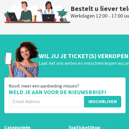
Bestelt u liever te
Werkdagen 12:00 - 17:00 uu
WIL JIJ JE TICKET(S) VERKOPEN
Laat het ons weten en misschien kopen wij ze 
Nooit meer een aanbieding missen?
MELD JE AAN VOOR DE NIEUWSBRIEF!
INSCHRIJVEN
Categorieën
TopTicketShop