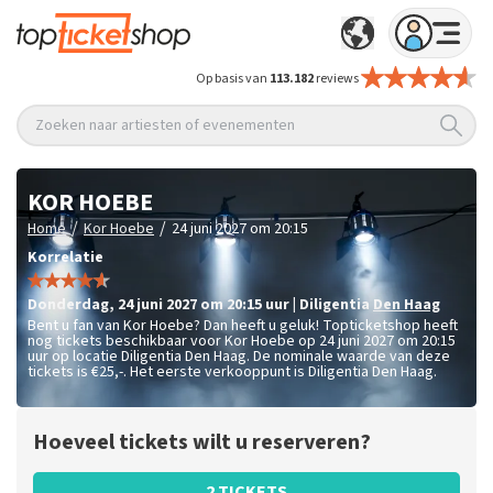
Op basis van
113.182
reviews
Zoeken naar artiesten of evenementen
KOR HOEBE
/
/
Home
Kor Hoebe
24 juni 2027 om 20:15
Korrelatie
donderdag
,
24 juni 2027 om 20:15
uur
|
Diligentia
Den Haag
Bent u fan van Kor Hoebe? Dan heeft u geluk! Topticketshop heeft
nog tickets beschikbaar voor Kor Hoebe op 24 juni 2027 om 20:15
uur op locatie Diligentia Den Haag. De nominale waarde van deze
tickets is
€25,-
. Het eerste verkooppunt is Diligentia Den Haag.
Hoeveel tickets wilt u reserveren?
2 TICKETS