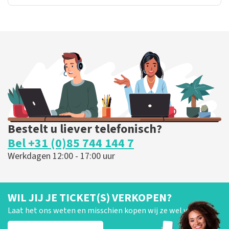
Bestelt u liever telefonisch?
Bel +31 (0)85 744 144 7
Werkdagen 12:00 - 17:00 uur
WIL JIJ JE TICKET(S) VERKOPEN?
Laat het ons weten en misschien kopen wij ze wel van je!