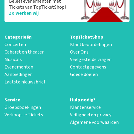
Beleef evenementen met
Tickets van TopTicketShop!
Zo werken wij
Categorieën
TopTicketShop
Concerten
Klantbeoordelingen
Cabaret en theater
Over Ons
Musicals
Veelgestelde vragen
Evenementen
Contactgegevens
Aanbiedingen
Goede doelen
Laatste nieuwsbrief
Service
Hulp nodig?
Groepsboekingen
Klantenservice
Verkoop Je Tickets
Veiligheid en privacy
Algemene voorwaarden