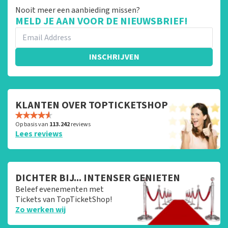
Nooit meer een aanbieding missen?
MELD JE AAN VOOR DE NIEUWSBRIEF!
INSCHRIJVEN
KLANTEN OVER TOPTICKETSHOP
Op basis van
113.242
reviews
Lees reviews
DICHTER BIJ... INTENSER GENIETEN
Beleef evenementen met
Tickets van TopTicketShop!
Zo werken wij