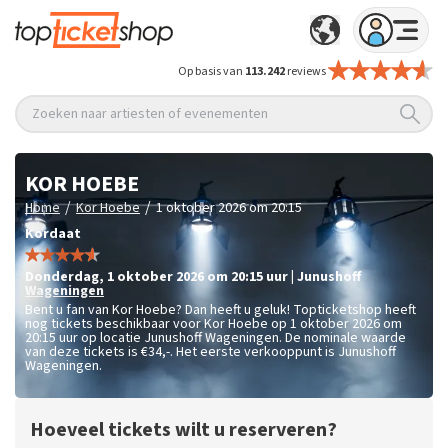
Op basis van
113.242
reviews
Zoeken naar artiesten of evenementen
KOR HOEBE
/
/
Home
Kor Hoebe
1 oktober 2026 om 20:15
Kordaat
donderdag
,
1 oktober 2026 om 20:15
uur
|
Junushoff
Wageningen
Bent u fan van Kor Hoebe? Dan heeft u geluk! Topticketshop heeft
nog tickets beschikbaar voor Kor Hoebe op 1 oktober 2026 om
20:15 uur op locatie Junushoff Wageningen. De nominale waarde
van deze tickets is
€34,-
. Het eerste verkooppunt is Junushoff
Wageningen.
Hoeveel tickets wilt u reserveren?