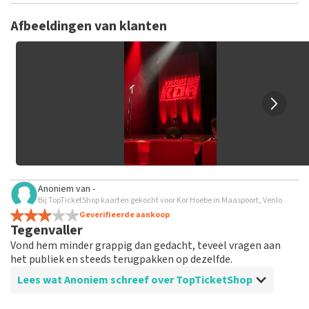
TopTicketShop verzamelt reviews van echte klanten. Het is
niet mogelijk om een review achter te laten als je geen
Afbeeldingen van klanten
tickets hebt aangeschaft bij TopTicketShop. Reviews met
grof taalgebruik en/of onwaarheden worden niet geplaatst.
Het kan enkele weken duren voordat een review wordt
geplaatst.
Anoniem
van
-
Bij TopTicketShop kaarten gekocht voor Kor Hoebe in Maaspoort, Venlo
Geverifieerde aankoop
Tegenvaller
Vond hem minder grappig dan gedacht, teveel vragen aan
het publiek en steeds terugpakken op dezelfde.
Lees wat Anoniem schreef over TopTicketShop