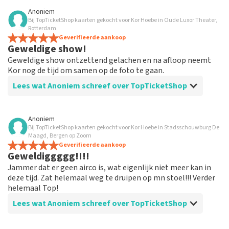
Beoordeling van Anoniem over
TopTicketShop
Anoniem
Bij TopTicketShop kaarten gekocht voor Kor Hoebe in Oude Luxor Theater,
Prima
Rotterdam
Was mijn orderbevestiging per ongeluk kwijt geraakt.
Geverifieerde aankoop
Geweldige show!
Daarover gemaild en uiteindelijk netjes reactie
gekregen.
Geweldige show ontzettend gelachen en na afloop neemt
Kor nog de tijd om samen op de foto te gaan.
Lees wat Anoniem schreef over TopTicketShop
Beoordeling van Anoniem over
TopTicketShop
Anoniem
Bij TopTicketShop kaarten gekocht voor Kor Hoebe in Stadsschouwburg De
Alles netjes geregeld
Maagd, Bergen op Zoom
Netjes geregeld maar de kaarten zijn echt wel een stuk
Geverifieerde aankoop
Geweldiggggg!!!!
duurder
Jammer dat er geen airco is, wat eigenlijk niet meer kan in
deze tijd. Zat helemaal weg te druipen op mn stoel!!! Verder
helemaal Top!
Lees wat Anoniem schreef over TopTicketShop