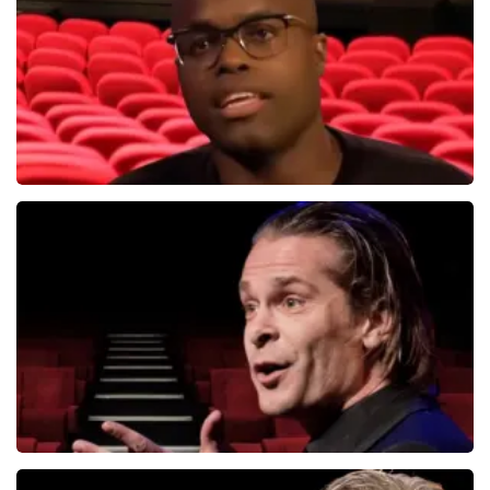
BEKIJKEN
Jandino Asporaat
499+
reviews
BEKIJKEN
Hans Teeuwen