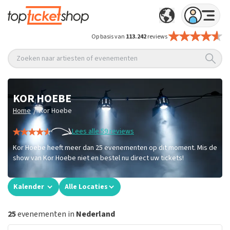
Op basis van
113.242
reviews
Zoeken naar artiesten of evenementen
KOR HOEBE
/
Home
Kor Hoebe
Lees alle 59 reviews
Kor Hoebe heeft meer dan 25 evenementen op dit moment. Mis de
show van Kor Hoebe niet en bestel nu direct uw tickets!
Kalender
Alle Locaties
25
evenementen in
Nederland