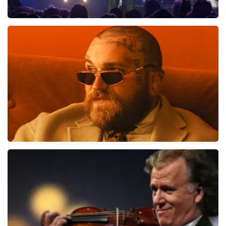
Blof
700
laatste 30 minuten
BESTEL NU
Teddy Swims
551
laatste 30 minuten
BESTEL NU