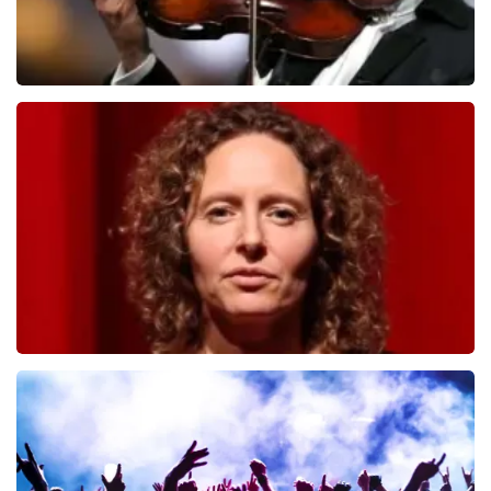
Andre Rieu
526
laatste 30 minuten
BESTEL NU
Esther van der Voort
392
laatste 30 minuten
BESTEL NU