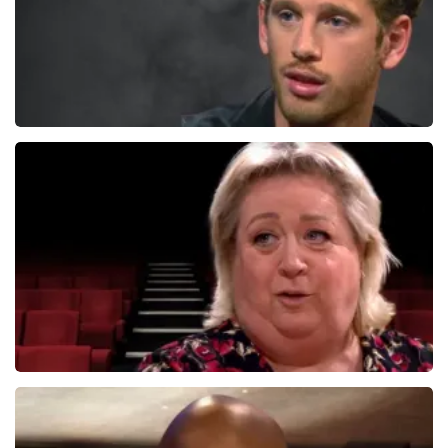
Patrick Laureij
431+
reviews
BEKIJKEN
Christel De Laat
1154+
reviews