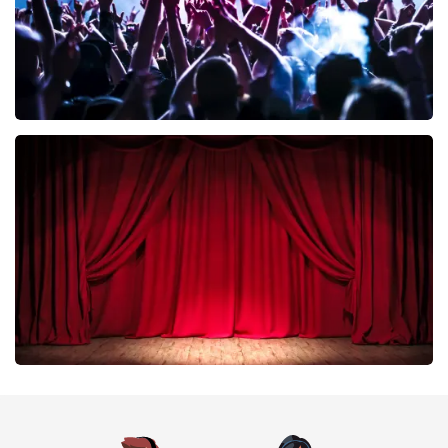
Megadeth
335
laatste 30 minuten
BESTEL NU
Job Knoester
299
laatste 30 minuten