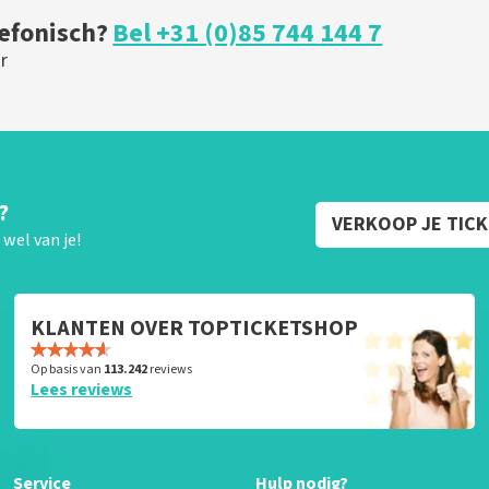
lefonisch?
Bel +31 (0)85 744 144 7
r
?
VERKOOP JE TIC
wel van je!
KLANTEN OVER TOPTICKETSHOP
Op basis van
113.242
reviews
Lees reviews
Service
Hulp nodig?