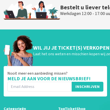
Bestelt u liever te
Werkdagen 12:00 - 17:00 uu
WIL JIJ JE TICKET(S) VERKOPEN
Laat het ons weten en misschien kopen wij ze 
Nooit meer een aanbieding missen?
MELD JE AAN VOOR DE NIEUWSBRIEF!
INSCHRIJVEN
Categorieën
TopTicketShop