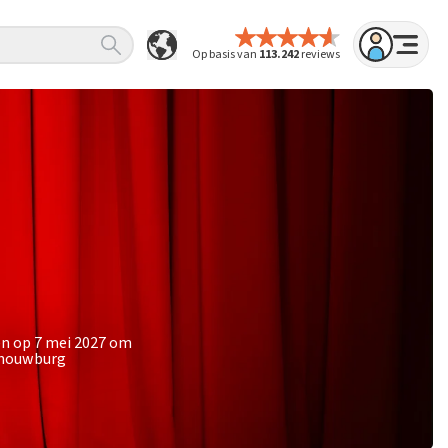
Op basis van
113.242
reviews
en op 7 mei 2027 om
Schouwburg