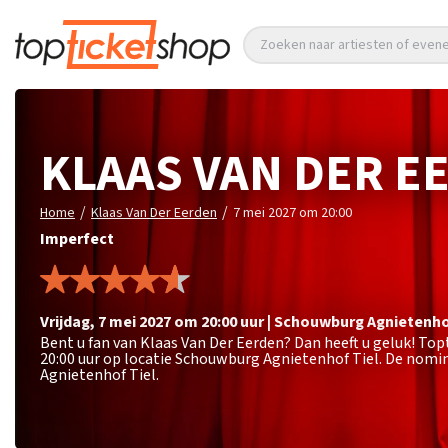
Zoeken naar artiesten of eve
KLAAS VAN DER E
/
/
Home
Klaas Van Der Eerden
7 mei 2027 om 20:00
Imperfect
vrijdag
,
7 mei 2027 om 20:00
uur
|
Schouwburg Agnietenh
Bent u fan van Klaas Van Der Eerden? Dan heeft u geluk! To
20:00 uur op locatie Schouwburg Agnietenhof Tiel. De nomin
Agnietenhof Tiel.