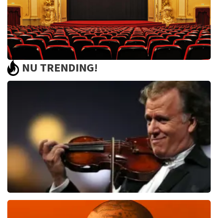
NU TRENDING!
Saturday Night Fever
60
reviews
BEKIJKEN
Andre Rieu