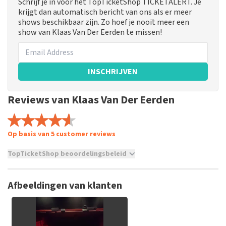
Schrijf je in voor het TopTicketShop TICKETALERT. Je
krijgt dan automatisch bericht van ons als er meer
shows beschikbaar zijn. Zo hoef je nooit meer een
show van Klaas Van Der Eerden te missen!
INSCHRIJVEN
Reviews van Klaas Van Der Eerden
Op basis van 5 customer reviews
TopTicketShop beoordelingsbeleid
TopTicketShop verzamelt reviews van echte klanten. Het is
niet mogelijk om een review achter te laten als je geen
Afbeeldingen van klanten
tickets hebt aangeschaft bij TopTicketShop. Reviews met
grof taalgebruik en/of onwaarheden worden niet geplaatst.
Het kan enkele weken duren voordat een review wordt
geplaatst.