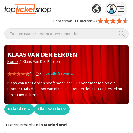
Op basis van
113.182
reviews
Zoeken naar artiesten of evenementen
KLAAS VAN DER EERDEN
/
Home
Klaas Van Der Eerden
Lees alle 5 reviews
Klaas Van Der Eerden heeft meer dan 31 evenementen op dit
moment. Mis de show van Klaas Van Der Eerden niet en bestel nu
direct uw tickets!
Kalender
Alle Locaties
31
evenementen in
Nederland