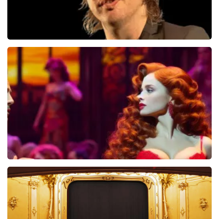
Jan Jaap Van Der Wal
49
reviews
BEKIJKEN
Pretty Woman
44
reviews
BEKIJKEN