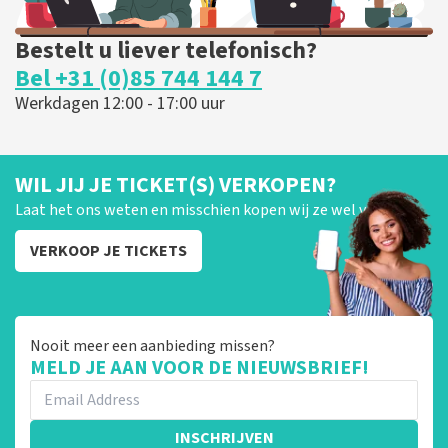
Bestelt u liever telefonisch?
Bel +31 (0)85 744 144 7
Werkdagen 12:00 - 17:00 uur
WIL JIJ JE TICKET(S) VERKOPEN?
Laat het ons weten en misschien kopen wij ze wel van je!
VERKOOP JE TICKETS
Nooit meer een aanbieding missen?
MELD JE AAN VOOR DE NIEUWSBRIEF!
INSCHRIJVEN