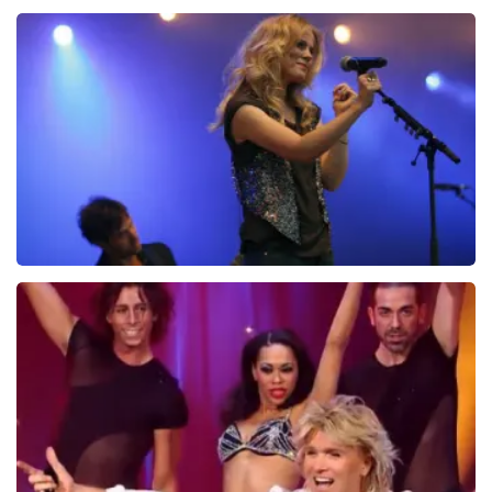
Ilse DeLange
274+
reviews
BEKIJKEN