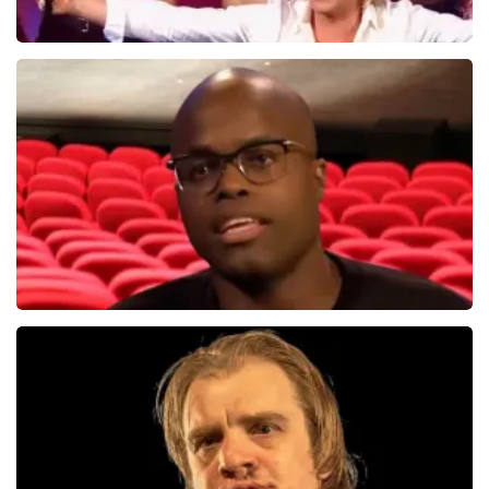
Hans Klok
314+
reviews
BEKIJKEN
Jandino Asporaat
499+
reviews
BEKIJKEN