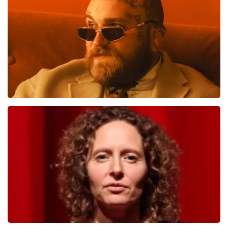
598
laatste 30 minuten
BESTEL NU
Teddy Swims
582
laatste 30 minuten
BESTEL NU