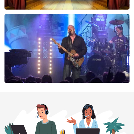
40 45 De Musical
343
laatste 30 minuten
BESTEL NU
Blof
295
laatste 30 minuten
BESTEL NU