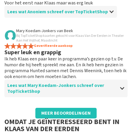
Voor het eerst naar Klaas maar was erg leuk
Lees wat Anoniem schreef over TopTicketShop
Beoordeling van Anoniem over
TopTicketShop
Mary Koedam-Jonkers
van
Beek
Bij TopTicketShop kaarten gekocht voor Klaas Van Der Eerden in Theater
Prima
Aan Het Vrijthof, Maastricht
Geverifieerde aankoop
Super leuk en grappig
Ik heb Klaas een paar keer in programma’s gezien op t.v. De
humor die hij heeft spreekt me aan. En ik heb hem gezien in
programma Hunted samen met Dennis Weenink, toen heb ik
ook enorm om hem moeten lachen.
Lees wat Mary Koedam-Jonkers schreef over
TopTicketShop
Beoordeling van Mary Koedam-Jonkers over
TopTicketShop
MEER BEOORDELINGEN
Goed geregeld
OMDAT JE GEÏNTERESSEERD BENT IN
Alles duidelijk en goed geregeld.
KLAAS VAN DER EERDEN