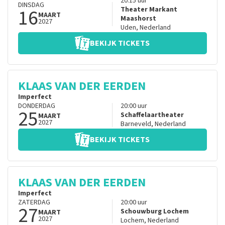
20:15
uur
DINSDAG
16
Theater Markant
MAART
Maashorst
2027
Uden
,
Nederland
BEKIJK TICKETS
KLAAS VAN DER EERDEN
Imperfect
DONDERDAG
20:00
uur
25
Schaffelaartheater
MAART
2027
Barneveld
,
Nederland
BEKIJK TICKETS
KLAAS VAN DER EERDEN
Imperfect
ZATERDAG
20:00
uur
27
Schouwburg Lochem
MAART
2027
Lochem
,
Nederland