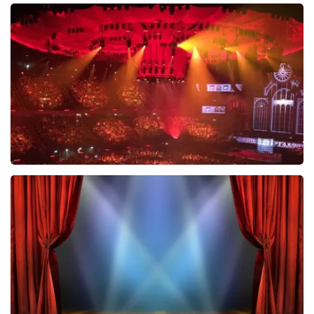
Esther van der Voort
581
laatste 30 minuten
BESTEL NU
Vrienden Van Amstel Live
427
laatste 30 minuten
BESTEL NU