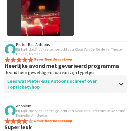
Alle afbeeldingen van klanten
Pieter-Bas Antoons
bekijken
Bij TopTicketShop kaarten gekocht voor Klaas Van Der Eerden in Theater
De Vest, Alkmaar
Geverifieerde aankoop
Heerlijke avond met gevarieerd programma
Ik vind hem geweldig en hou van zijn typetjes
Lees wat Pieter-Bas Antoons schreef over
TopTicketShop
Beoordeling van Pieter-Bas Antoons over
TopTicketShop
Anoniem
Bij TopTicketShop kaarten gekocht voor Klaas Van Der Eerden in De Kleine
Mooie plaatsen geregeld
Komedie, Amsterdam
Geverifieerde aankoop
Super leuk