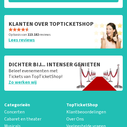
KLANTEN OVER TOPTICKETSHOP
Op basis van
113.182
reviews
Lees reviews
DICHTER BIJ... INTENSER GENIETEN
Beleef evenementen met
Tickets van TopTicketShop!
Zo werken wij
Categorieën
TopTicketShop
Concerten
Klantbeoordelingen
Cabaret en theater
Over Ons
Musicals
Veelgestelde vragen