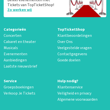
Tickets van TopTicketShop!
Zo werken wij
Categorieën
TopTicketShop
Concerten
Klantbeoordelingen
Cabaret en theater
Over Ons
Musicals
Veelgestelde vragen
Evenementen
Contactgegevens
Aanbiedingen
Goede doelen
Laatste nieuwsbrief
Service
Hulp nodig?
Groepsboekingen
Klantenservice
Verkoop Je Tickets
Veiligheid en privacy
Algemene voorwaarden