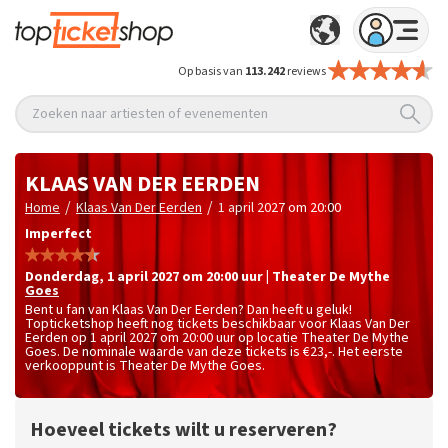
Op basis van
113.242
reviews
Zoeken naar artiesten of evenementen
KLAAS VAN DER EERDEN
/
/
Home
Klaas Van Der Eerden
1 april 2027 om 20:00
Imperfect
donderdag
,
1 april 2027 om 20:00
uur
|
Theater De Mythe
Goes
Bent u fan van Klaas Van Der Eerden? Dan heeft u geluk!
Topticketshop heeft nog tickets beschikbaar voor Klaas Van Der
Eerden op 1 april 2027 om 20:00 uur op locatie Theater De Mythe
Goes. De nominale waarde van deze tickets is
€23,-
. Het eerste
verkooppunt is Theater De Mythe Goes.
Hoeveel tickets wilt u reserveren?