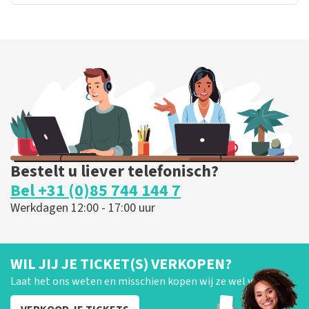
Bestelt u liever telefonisch?
Bel +31 (0)85 744 144 7
Werkdagen 12:00 - 17:00 uur
WIL JIJ JE TICKET(S) VERKOPEN?
Laat het ons weten en misschien kopen wij ze wel van je!