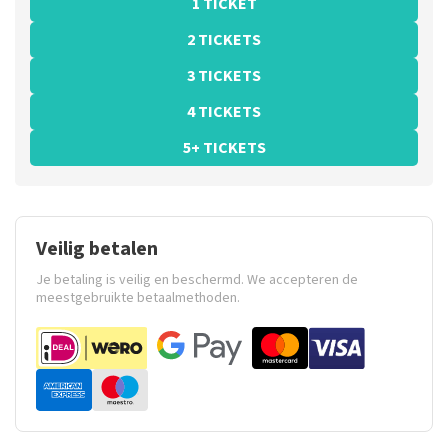
1 TICKET
2 TICKETS
3 TICKETS
4 TICKETS
5+ TICKETS
Veilig betalen
Je betaling is veilig en beschermd. We accepteren de
meestgebruikte betaalmethoden.