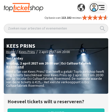
Op basis van
113.182
reviews
Zoeken naar artiesten of evenementen
KEES PRINS
/
/
Home
Kees Prins
2 april 2027 om 20:00
Yesterday
vrijdag
,
2 april 2027 om 20:00
uur
|
Eci Cultuurfabriek
Roermond
Bent u fan van Kees Prins? Dan heeft u geluk! Topticketshop heeft
nog tickets beschikbaar voor Kees Prins op 2 april 2027 om 20:00
uur op locatie Eci Cultuurfabriek Roermond. De nominale waarde
van deze tickets is
€25,-
. Het eerste verkooppunt is Eci
Cultuurfabriek Roermond.
Hoeveel tickets wilt u reserveren?