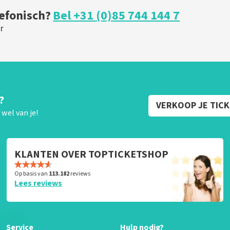
lefonisch?
Bel +31 (0)85 744 144 7
r
?
VERKOOP JE TIC
wel van je!
KLANTEN OVER TOPTICKETSHOP
Op basis van
113.182
reviews
Lees reviews
Service
Hulp nodig?