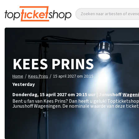
Zoeken naar artiesten of eve
KEES PRINS
/
/
Home
Kees Prins
15 april 2027 om 20:15
Yesterday
donderdag
,
15 april 2027 om 20:15
uur
|
Junushoff
Wagen
Bent u fan van Kees Prins? Dan heeft u geluk! Topticketshop
Junushoff Wageningen. De nominale waarde van deze ticket