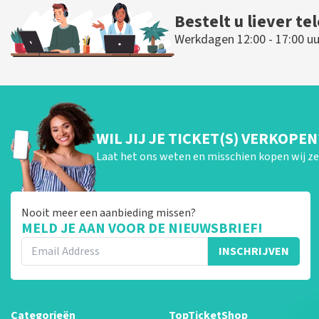
Bestelt u liever te
Werkdagen 12:00 - 17:00 uu
WIL JIJ JE TICKET(S) VERKOPEN
Laat het ons weten en misschien kopen wij ze 
Nooit meer een aanbieding missen?
MELD JE AAN VOOR DE NIEUWSBRIEF!
INSCHRIJVEN
Categorieën
TopTicketShop