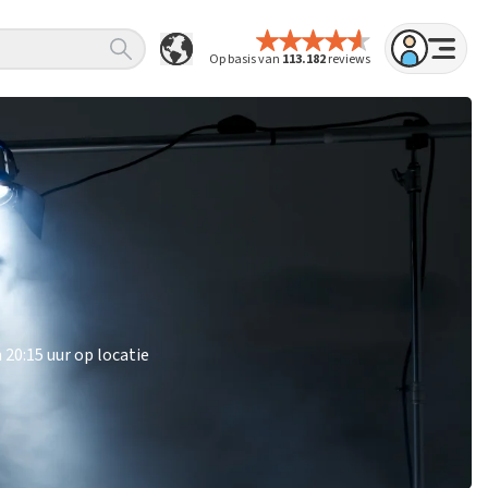
Op basis van
113.182
reviews
 20:15 uur op locatie