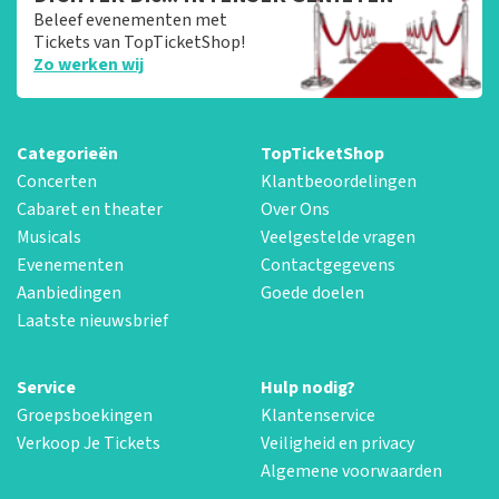
Beleef evenementen met
Tickets van TopTicketShop!
Zo werken wij
Categorieën
TopTicketShop
Concerten
Klantbeoordelingen
Cabaret en theater
Over Ons
Musicals
Veelgestelde vragen
Evenementen
Contactgegevens
Aanbiedingen
Goede doelen
Laatste nieuwsbrief
Service
Hulp nodig?
Groepsboekingen
Klantenservice
Verkoop Je Tickets
Veiligheid en privacy
Algemene voorwaarden