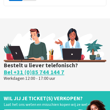
Bestelt u liever telefonisch?
Bel +31 (0)85 744 144 7
Werkdagen 12:00 - 17:00 uur
WIL JIJ JE TICKET(S) VERKOPEN?
Laat het ons weten en misschien kopen wij ze wel van je!