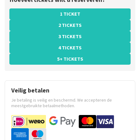
Hoeveel tickets wilt u reserveren?
1 TICKET
2 TICKETS
3 TICKETS
4 TICKETS
5+ TICKETS
Veilig betalen
Je betaling is veilig en beschermd. We accepteren de
meestgebruikte betaalmethoden.