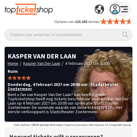
Op basis van
113.242
reviews
Zoeken naar artiesten of evenementen
KASPER VAN DER LAAN
/
/
Home
Kasper Van Der Laan
4 februari 2027 om 20:00
Ruim
donderdag
,
4 februari 2027 om 20:00
uur
|
Stadstheater
Zoetermeer
Bent u fan van Kasper Van Der Laan? Dan heeft u geluk!
Topticketshop heeft nog tickets beschikbaar voor Kasper Van Der
Laan op 4 februari 2027 om 20:00 uur op locatie Stadstheater
Zoetermeer. De nominale waarde van deze tickets is
€27,-
. Het
eerste verkooppunt is Stadstheater Zoetermeer.
Foto: Author: DWDD (edited) Wikimedia Creative Commons Attribution 3.0 Unported license.