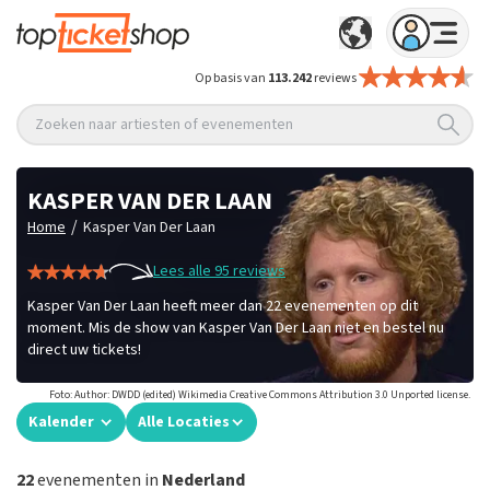
Op basis van
113.242
reviews
Zoeken naar artiesten of evenementen
KASPER VAN DER LAAN
/
Home
Kasper Van Der Laan
Lees alle 95 reviews
Kasper Van Der Laan heeft meer dan 22 evenementen op dit
moment. Mis de show van Kasper Van Der Laan niet en bestel nu
direct uw tickets!
Foto: Author: DWDD (edited) Wikimedia Creative Commons Attribution 3.0 Unported license.
Kalender
Alle Locaties
22
evenementen in
Nederland