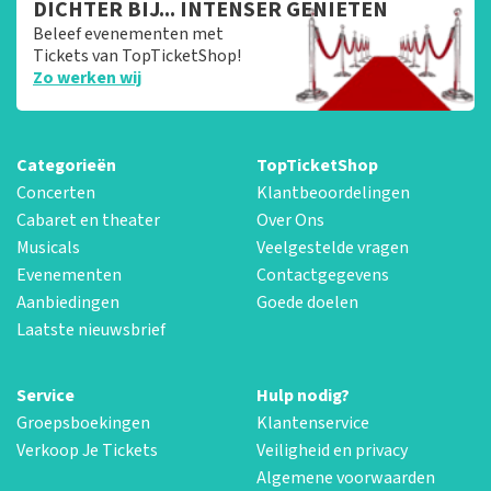
DICHTER BIJ... INTENSER GENIETEN
Beleef evenementen met
Tickets van TopTicketShop!
Zo werken wij
Categorieën
TopTicketShop
Concerten
Klantbeoordelingen
Cabaret en theater
Over Ons
Musicals
Veelgestelde vragen
Evenementen
Contactgegevens
Aanbiedingen
Goede doelen
Laatste nieuwsbrief
Service
Hulp nodig?
Groepsboekingen
Klantenservice
Verkoop Je Tickets
Veiligheid en privacy
Algemene voorwaarden