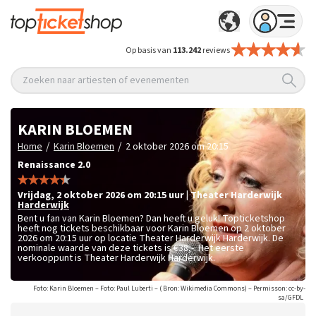
Op basis van
113.242
reviews
Zoeken naar artiesten of evenementen
KARIN BLOEMEN
/
/
Home
Karin Bloemen
2 oktober 2026 om 20:15
Renaissance 2.0
vrijdag
,
2 oktober 2026 om 20:15
uur
|
Theater Harderwijk
Harderwijk
Bent u fan van Karin Bloemen? Dan heeft u geluk! Topticketshop
heeft nog tickets beschikbaar voor Karin Bloemen op 2 oktober
2026 om 20:15 uur op locatie Theater Harderwijk Harderwijk. De
nominale waarde van deze tickets is
€38,-
. Het eerste
verkooppunt is Theater Harderwijk Harderwijk.
Foto: Karin Bloemen – Foto: Paul Luberti – ( Bron: Wikimedia Commons) – Permisson: cc-by-
sa/GFDL