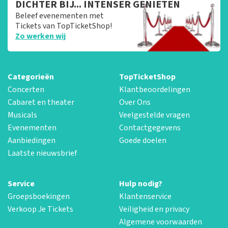
DICHTER BIJ... INTENSER GENIETEN
Beleef evenementen met
Tickets van TopTicketShop!
Zo werken wij
Categorieën
TopTicketShop
Concerten
Klantbeoordelingen
Cabaret en theater
Over Ons
Musicals
Veelgestelde vragen
Evenementen
Contactgegevens
Aanbiedingen
Goede doelen
Laatste nieuwsbrief
Service
Hulp nodig?
Groepsboekingen
Klantenservice
Verkoop Je Tickets
Veiligheid en privacy
Algemene voorwaarden