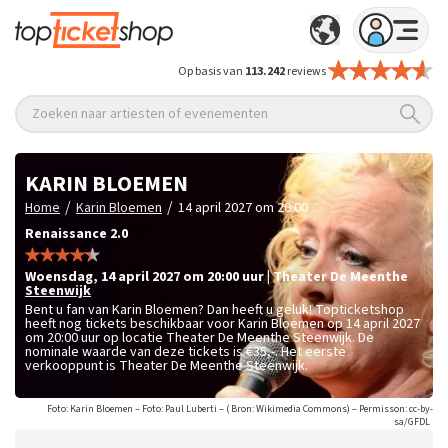
Op basis van
113.242
reviews
Zoeken naar artiesten of evenementen
KARIN BLOEMEN
/
/
Home
Karin Bloemen
14 april 2027 om 20:00
Renaissance 2.0
woensdag
,
14 april 2027 om 20:00
uur
|
Theater De Meenthe
Steenwijk
Bent u fan van Karin Bloemen? Dan heeft u geluk! Topticketshop
heeft nog tickets beschikbaar voor Karin Bloemen op 14 april 2027
om 20:00 uur op locatie Theater De Meenthe Steenwijk. De
nominale waarde van deze tickets is
€35,-
. Het eerste
verkooppunt is Theater De Meenthe Steenwijk.
Foto: Karin Bloemen – Foto: Paul Luberti – ( Bron: Wikimedia Commons) – Permisson: cc-by-
sa/GFDL