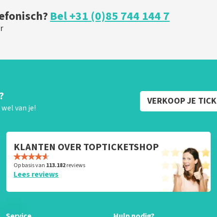
lefonisch?
Bel +31 (0)85 744 144 7
r
?
VERKOOP JE TIC
wel van je!
KLANTEN OVER TOPTICKETSHOP
Op basis van
113.182
reviews
Lees reviews
Service
Hulp nodig?