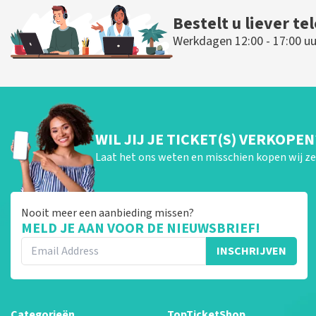
Bestelt u liever te
Werkdagen 12:00 - 17:00 uu
WIL JIJ JE TICKET(S) VERKOPEN
Laat het ons weten en misschien kopen wij ze 
Nooit meer een aanbieding missen?
MELD JE AAN VOOR DE NIEUWSBRIEF!
INSCHRIJVEN
Categorieën
TopTicketShop