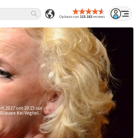
Op basis van
113.182
reviews
rt 2027 om 20:15 uur
 Blauwe Kei Veghel.