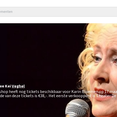
nementen
we Kei
Veghel
tshop heeft nog tickets beschikbaar voor Karin Bloemen op 17 maa
e van deze tickets is
€38,-
. Het eerste verkooppunt is Theater De