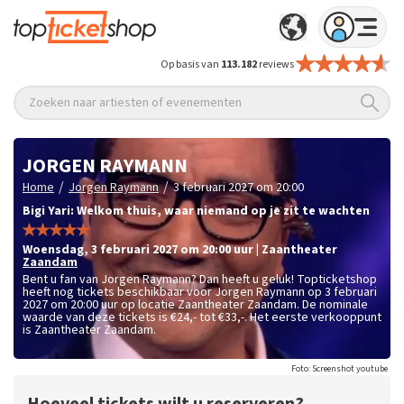
Op basis van
113.182
reviews
Zoeken naar artiesten of evenementen
JORGEN RAYMANN
/
/
Home
Jorgen Raymann
3 februari 2027 om 20:00
Bigi Yari: Welkom thuis, waar niemand op je zit te wachten
woensdag
,
3 februari 2027 om 20:00
uur
|
Zaantheater
Zaandam
Bent u fan van Jorgen Raymann? Dan heeft u geluk! Topticketshop
heeft nog tickets beschikbaar voor Jorgen Raymann op 3 februari
2027 om 20:00 uur op locatie Zaantheater Zaandam. De nominale
waarde van deze tickets is
€24,- tot €33,-
. Het eerste verkooppunt
is Zaantheater Zaandam.
Foto: Screenshot youtube