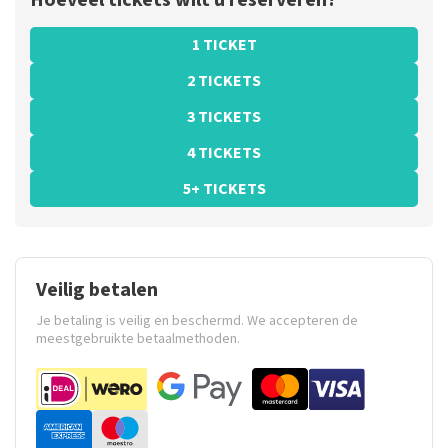
Hoeveel tickets wilt u reserveren?
1 TICKET
2 TICKETS
3 TICKETS
4 TICKETS
5+ TICKETS
Veilig betalen
Je betaling is veilig en beschermd. We accepteren de
meestgebruikte betaalmethoden.