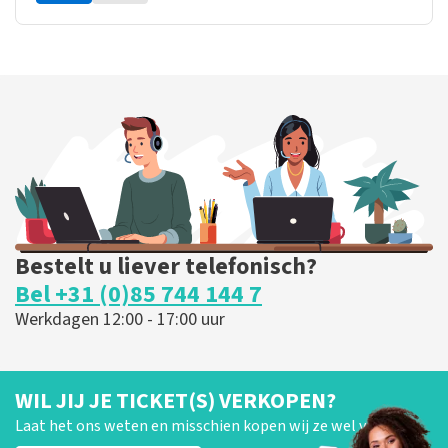
Bestelt u liever telefonisch?
Bel +31 (0)85 744 144 7
Werkdagen 12:00 - 17:00 uur
WIL JIJ JE TICKET(S) VERKOPEN?
Laat het ons weten en misschien kopen wij ze wel van je!