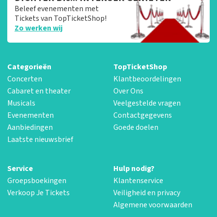
Beleef evenementen met
Tickets van TopTicketShop!
Zo werken wij
Categorieën
TopTicketShop
Concerten
Klantbeoordelingen
Cabaret en theater
Over Ons
Musicals
Veelgestelde vragen
Evenementen
Contactgegevens
Aanbiedingen
Goede doelen
Laatste nieuwsbrief
Service
Hulp nodig?
Groepsboekingen
Klantenservice
Verkoop Je Tickets
Veiligheid en privacy
Algemene voorwaarden