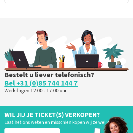
Bestelt u liever telefonisch?
Bel +31 (0)85 744 144 7
Werkdagen 12:00 - 17:00 uur
WIL JIJ JE TICKET(S) VERKOPEN?
Laat het ons weten en misschien kopen wij ze wel van je!