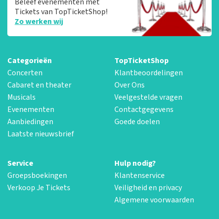
Beleef evenementen met
Tickets van TopTicketShop!
Zo werken wij
Categorieën
TopTicketShop
Concerten
Klantbeoordelingen
Cabaret en theater
Over Ons
Musicals
Veelgestelde vragen
Evenementen
Contactgegevens
Aanbiedingen
Goede doelen
Laatste nieuwsbrief
Service
Hulp nodig?
Groepsboekingen
Klantenservice
Verkoop Je Tickets
Veiligheid en privacy
Algemene voorwaarden