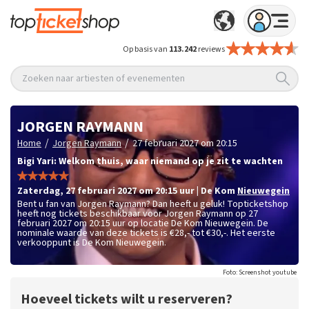
Op basis van
113.242
reviews
Zoeken naar artiesten of evenementen
JORGEN RAYMANN
/
/
Home
Jorgen Raymann
27 februari 2027 om 20:15
Bigi Yari: Welkom thuis, waar niemand op je zit te wachten
zaterdag
,
27 februari 2027 om 20:15
uur
|
De Kom
Nieuwegein
Bent u fan van Jorgen Raymann? Dan heeft u geluk! Topticketshop
heeft nog tickets beschikbaar voor Jorgen Raymann op 27
februari 2027 om 20:15 uur op locatie De Kom Nieuwegein. De
nominale waarde van deze tickets is
€28,- tot €30,-
. Het eerste
verkooppunt is De Kom Nieuwegein.
Foto: Screenshot youtube
Hoeveel tickets wilt u reserveren?