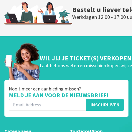
Bestelt u liever te
Werkdagen 12:00 - 17:00 uu
WIL JIJ JE TICKET(S) VERKOPEN
Laat het ons weten en misschien kopen wij ze 
Nooit meer een aanbieding missen?
MELD JE AAN VOOR DE NIEUWSBRIEF!
INSCHRIJVEN
Categorieën
TopTicketShop