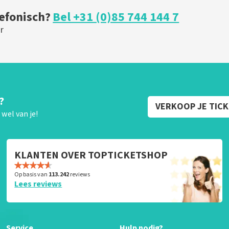
lefonisch?
Bel +31 (0)85 744 144 7
r
?
VERKOOP JE TIC
wel van je!
KLANTEN OVER TOPTICKETSHOP
Op basis van
113.242
reviews
Lees reviews
Service
Hulp nodig?