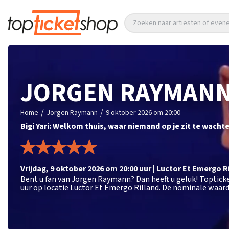
Zoeken naar artiesten of eve
JORGEN RAYMAN
/
/
Home
Jorgen Raymann
9 oktober 2026 om 20:00
Bigi Yari: Welkom thuis, waar niemand op je zit te wacht
vrijdag
,
9 oktober 2026 om 20:00
uur
|
Luctor Et Emergo
R
Bent u fan van Jorgen Raymann? Dan heeft u geluk! Toptick
uur op locatie Luctor Et Emergo Rilland. De nominale waard