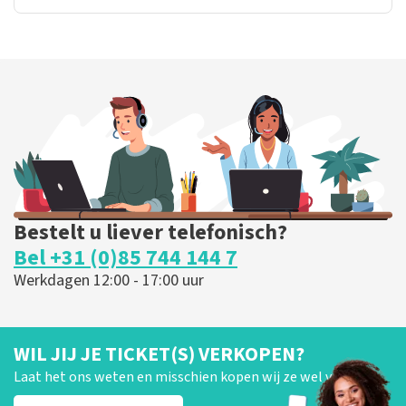
Bestelt u liever telefonisch?
Bel +31 (0)85 744 144 7
Werkdagen 12:00 - 17:00 uur
WIL JIJ JE TICKET(S) VERKOPEN?
Laat het ons weten en misschien kopen wij ze wel van je!