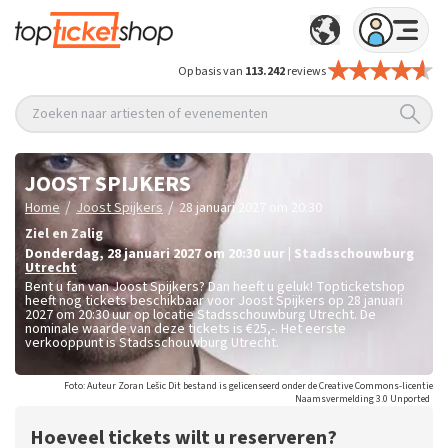
Op basis van
113.242
reviews
Zoeken naar artiesten of evenementen
JOOST SPIJKERS
/
/
Home
Joost Spijkers
28 januari 2027 om 20:30
Ziel en Zalig
donderdag
,
28 januari 2027 om 20:30
uur
|
Stadsschouwburg
Utrecht
Bent u fan van Joost Spijkers? Dan heeft u geluk! Topticketshop
heeft nog tickets beschikbaar voor Joost Spijkers op 28 januari
2027 om 20:30 uur op locatie Stadsschouwburg Utrecht. De
nominale waarde van deze tickets is
€25,-
. Het eerste
verkooppunt is Stadsschouwburg Utrecht.
Foto: Auteur Zoran Lešic Dit bestand is gelicenseerd onder de Creative Commons-licentie
Naamsvermelding 3.0 Unported
Hoeveel tickets wilt u reserveren?