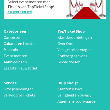
Beleef evenementen met
Tickets van TopTicketShop!
Zo werken wij
Categorieën
TopTicketShop
Concerten
Klantbeoordelingen
Cabaret en theater
Over Ons
Musicals
Veelgestelde vragen
Evenementen
Contactgegevens
Aanbiedingen
Goede doelen
Laatste nieuwsbrief
Service
Hulp nodig?
Groepsboekingen
Klantenservice
Verkoop Je Tickets
Veiligheid en privacy
Algemene voorwaarden