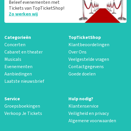
Beleef evenementen met
Tickets van TopTicketShop!
Zo werken wij
Categorieën
TopTicketShop
Concerten
Klantbeoordelingen
Cabaret en theater
Over Ons
Musicals
Veelgestelde vragen
Evenementen
Contactgegevens
Aanbiedingen
Goede doelen
Laatste nieuwsbrief
Service
Hulp nodig?
Groepsboekingen
Klantenservice
Verkoop Je Tickets
Veiligheid en privacy
Algemene voorwaarden