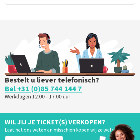
Bestelt u liever telefonisch?
Bel +31 (0)85 744 144 7
Werkdagen 12:00 - 17:00 uur
WIL JIJ JE TICKET(S) VERKOPEN?
Laat het ons weten en misschien kopen wij ze wel van je!