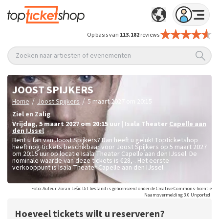
Op basis van
113.182
reviews
Zoeken naar artiesten of evenementen
JOOST SPIJKERS
/
/
Home
Joost Spijkers
5 maart 2027 om 20:15
Ziel en Zalig
vrijdag
,
5 maart 2027 om 20:15
uur
|
Isala Theater
Capelle aan
den IJssel
Bent u fan van Joost Spijkers? Dan heeft u geluk! Topticketshop
heeft nog tickets beschikbaar voor Joost Spijkers op 5 maart 2027
om 20:15 uur op locatie Isala Theater Capelle aan den IJssel. De
nominale waarde van deze tickets is
€28,-
. Het eerste
verkooppunt is Isala Theater Capelle aan den IJssel.
Foto: Auteur Zoran Lešic Dit bestand is gelicenseerd onder de Creative Commons-licentie
Naamsvermelding 3.0 Unported
Hoeveel tickets wilt u reserveren?