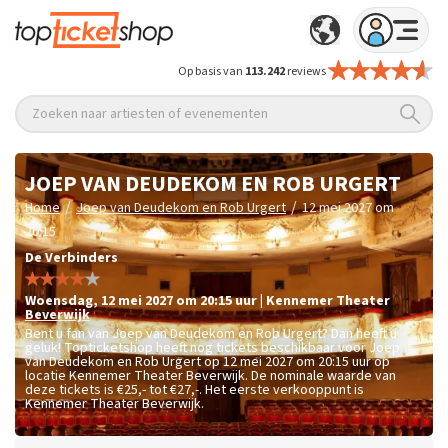
Op basis van
113.242
reviews
Zoeken naar artiesten of evenementen
JOEP VAN DEUDEKOM EN ROB URGERT
/
/
Home
Joep van Deudekom en Rob Urgert
12 mei 2027 om
20:15
De Verbinders
woensdag
,
12 mei 2027 om 20:15
uur
|
Kennemer Theater
Beverwijk
Bent u fan van Joep van Deudekom en Rob Urgert? Dan heeft u
geluk! Topticketshop heeft nog tickets beschikbaar voor Joep
van Deudekom en Rob Urgert op 12 mei 2027 om 20:15 uur op
locatie Kennemer Theater Beverwijk. De nominale waarde van
deze tickets is
€25,- tot €27,-
. Het eerste verkooppunt is
Kennemer Theater Beverwijk.