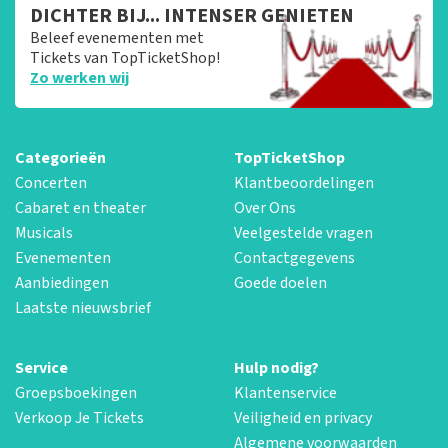
DICHTER BIJ... INTENSER GENIETEN
Beleef evenementen met
Tickets van TopTicketShop!
Zo werken wij
Categorieën
TopTicketShop
Concerten
Klantbeoordelingen
Cabaret en theater
Over Ons
Musicals
Veelgestelde vragen
Evenementen
Contactgegevens
Aanbiedingen
Goede doelen
Laatste nieuwsbrief
Service
Hulp nodig?
Groepsboekingen
Klantenservice
Verkoop Je Tickets
Veiligheid en privacy
Algemene voorwaarden