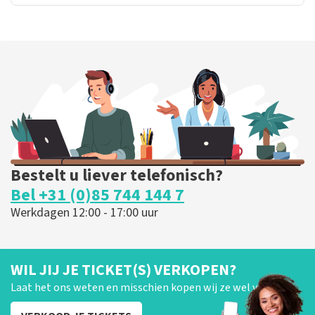
Bestelt u liever telefonisch?
Bel +31 (0)85 744 144 7
Werkdagen 12:00 - 17:00 uur
WIL JIJ JE TICKET(S) VERKOPEN?
Laat het ons weten en misschien kopen wij ze wel van je!