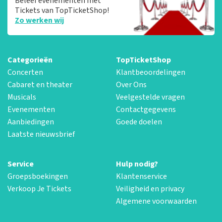
Beleef evenementen met
Tickets van TopTicketShop!
Zo werken wij
Categorieën
TopTicketShop
Concerten
Klantbeoordelingen
Cabaret en theater
Over Ons
Musicals
Veelgestelde vragen
Evenementen
Contactgegevens
Aanbiedingen
Goede doelen
Laatste nieuwsbrief
Service
Hulp nodig?
Groepsboekingen
Klantenservice
Verkoop Je Tickets
Veiligheid en privacy
Algemene voorwaarden