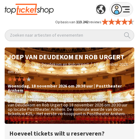
Op basis van
113.242
reviews
Zoeken naar artiesten of evenementen
JOEP VAN DEUDEKOM EN ROB URGERT
/
/
Home
Joep van Deudekom en Rob Urgert
18 november 2026
om 20:30
woensdag
,
18 november 2026 om 20:30
uur
|
Posttheater
Arnhem
Bent u fan van Joep van Deudekom en Rob Urgert? Dan heeft u
geluk! Topticketshop heeft nog tickets beschikbaar voor Joep
van Deudekom en Rob Urgert op 18 november 2026 om 20:30 uur
op locatie Posttheater Arnhem. De nominale waarde van deze
tickets is
€25,-
. Het eerste verkooppunt is Posttheater Arnhem.
Hoeveel tickets wilt u reserveren?