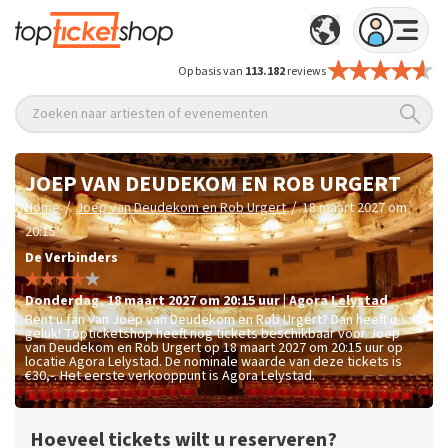
Op basis van
113.182
reviews
Zoeken naar artiesten of evenementen
JOEP VAN DEUDEKOM EN ROB URGERT
/
/
Home
Joep van Deudekom en Rob Urgert
18 maart 2027 om
20:15
De Verbinders
donderdag
,
18 maart 2027 om 20:15
uur
|
Agora
Lelystad
Bent u fan van Joep van Deudekom en Rob Urgert? Dan heeft u
geluk! Topticketshop heeft nog tickets beschikbaar voor Joep
van Deudekom en Rob Urgert op 18 maart 2027 om 20:15 uur op
locatie Agora Lelystad. De nominale waarde van deze tickets is
€30,-
. Het eerste verkooppunt is Agora Lelystad.
Hoeveel tickets wilt u reserveren?