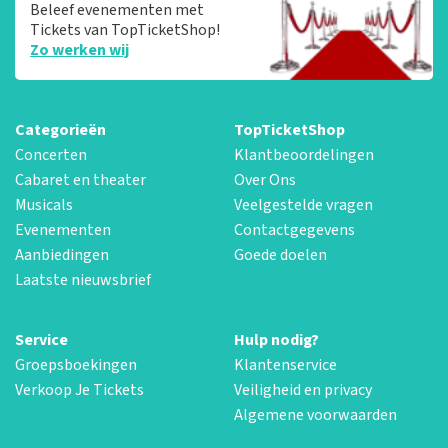
Beleef evenementen met
Tickets van TopTicketShop!
Zo werken wij
Categorieën
TopTicketShop
Concerten
Klantbeoordelingen
Cabaret en theater
Over Ons
Musicals
Veelgestelde vragen
Evenementen
Contactgegevens
Aanbiedingen
Goede doelen
Laatste nieuwsbrief
Service
Hulp nodig?
Groepsboekingen
Klantenservice
Verkoop Je Tickets
Veiligheid en privacy
Algemene voorwaarden