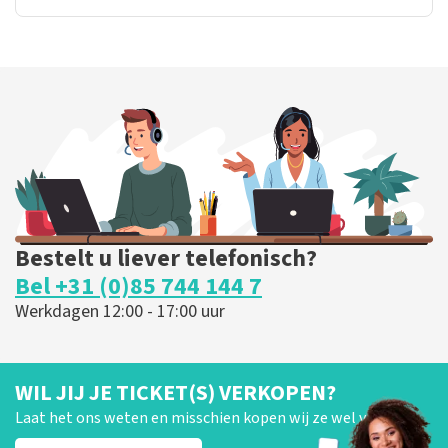
Bestelt u liever telefonisch?
Bel +31 (0)85 744 144 7
Werkdagen 12:00 - 17:00 uur
WIL JIJ JE TICKET(S) VERKOPEN?
Laat het ons weten en misschien kopen wij ze wel van je!