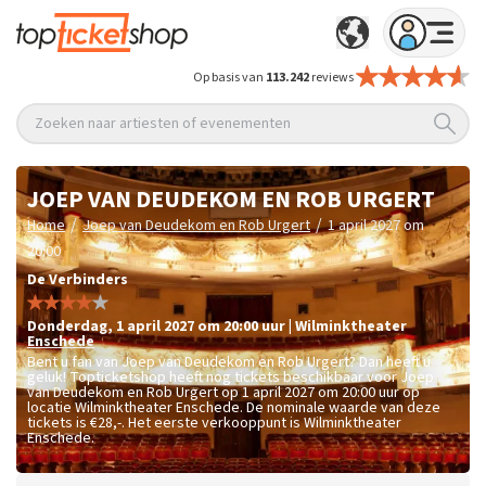
Op basis van
113.242
reviews
Zoeken naar artiesten of evenementen
JOEP VAN DEUDEKOM EN ROB URGERT
/
/
Home
Joep van Deudekom en Rob Urgert
1 april 2027 om
20:00
De Verbinders
donderdag
,
1 april 2027 om 20:00
uur
|
Wilminktheater
Enschede
Bent u fan van Joep van Deudekom en Rob Urgert? Dan heeft u
geluk! Topticketshop heeft nog tickets beschikbaar voor Joep
van Deudekom en Rob Urgert op 1 april 2027 om 20:00 uur op
locatie Wilminktheater Enschede. De nominale waarde van deze
tickets is
€28,-
. Het eerste verkooppunt is Wilminktheater
Enschede.