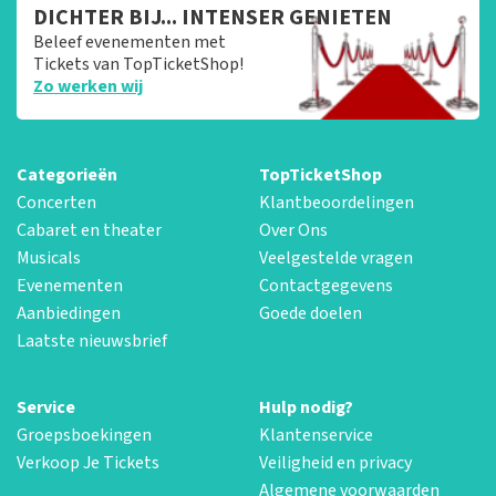
DICHTER BIJ... INTENSER GENIETEN
Beleef evenementen met
Tickets van TopTicketShop!
Zo werken wij
Categorieën
TopTicketShop
Concerten
Klantbeoordelingen
Cabaret en theater
Over Ons
Musicals
Veelgestelde vragen
Evenementen
Contactgegevens
Aanbiedingen
Goede doelen
Laatste nieuwsbrief
Service
Hulp nodig?
Groepsboekingen
Klantenservice
Verkoop Je Tickets
Veiligheid en privacy
Algemene voorwaarden