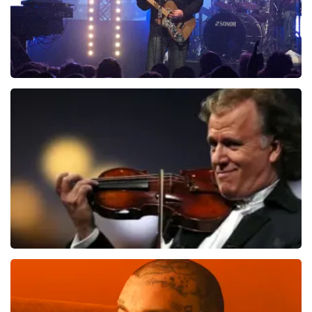
Blof
821
laatste 30 minuten
BESTEL NU
Andre Rieu
514
laatste 30 minuten