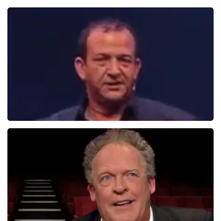
Henry Van Loon
167+
reviews
BEKIJKEN
Najib Amhali
1099+
reviews
BEKIJKEN