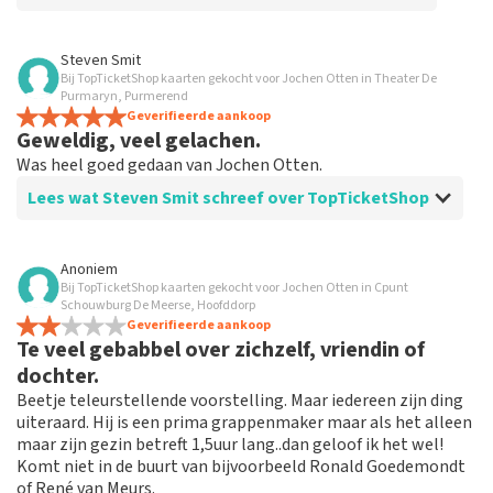
Beoordeling van Anoniem over
TopTicketShop
Steven Smit
Bij TopTicketShop kaarten gekocht voor Jochen Otten in Theater De
Goed
Purmaryn, Purmerend
Simpel en snel geregeld.
Geverifieerde aankoop
Geweldig, veel gelachen.
Was heel goed gedaan van Jochen Otten.
Lees wat Steven Smit schreef over TopTicketShop
Beoordeling van Steven Smit over
TopTicketShop
Anoniem
Bij TopTicketShop kaarten gekocht voor Jochen Otten in Cpunt
Heel goed!
Schouwburg De Meerse, Hoofddorp
Geverifieerde aankoop
Te veel gebabbel over zichzelf, vriendin of
dochter.
Beetje teleurstellende voorstelling. Maar iedereen zijn ding
uiteraard. Hij is een prima grappenmaker maar als het alleen
maar zijn gezin betreft 1,5uur lang..dan geloof ik het wel!
Komt niet in de buurt van bijvoorbeeld Ronald Goedemondt
of René van Meurs.