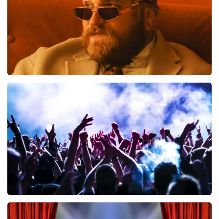
BESTEL NU
Teddy Swims
461
laatste 30 minuten
BESTEL NU
Megadeth