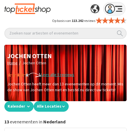
Op basis van
113.242
reviews
Zoeken naar artiesten of evenementen
JOCHEN OTTEN
/
Home
Jochen Otten
Lees alle 5 reviews
Jochen Otten heeft meer dan 13 evenementen op dit moment. Mis
de show van Jochen Otten niet en bestel nu direct uw tickets!
Kalender
Alle Locaties
13
evenementen in
Nederland