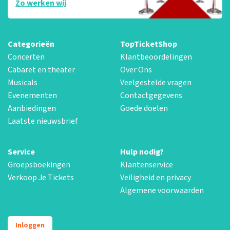
Zo werken wij
Categorieën
TopTicketShop
Concerten
Klantbeoordelingen
Cabaret en theater
Over Ons
Musicals
Veelgestelde vragen
Evenementen
Contactgegevens
Aanbiedingen
Goede doelen
Laatste nieuwsbrief
Service
Hulp nodig?
Groepsboekingen
Klantenservice
Verkoop Je Tickets
Veiligheid en privacy
Algemene voorwaarden
Inloggen