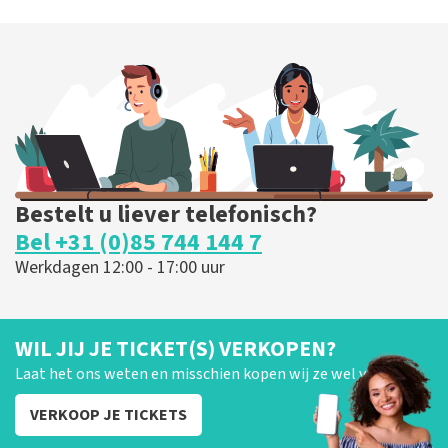
Esther van der Voort
226
laatste 30 minuten
BESTEL NU
Bestelt u liever telefonisch?
Bel +31 (0)85 744 144 7
Werkdagen 12:00 - 17:00 uur
WIL JIJ JE TICKET(S) VERKOPEN?
Laat het ons weten en misschien kopen wij ze wel van je!
VERKOOP JE TICKETS