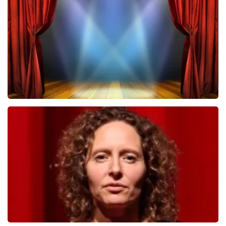
322
laatste 30 minuten
BESTEL NU
40 45 De Musical
233
laatste 30 minuten
BESTEL NU