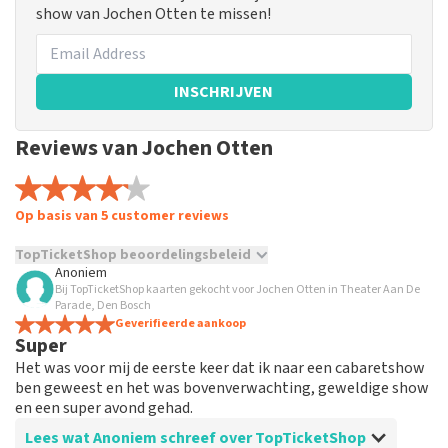
show van Jochen Otten te missen!
INSCHRIJVEN
Reviews van Jochen Otten
Op basis van 5 customer reviews
TopTicketShop beoordelingsbeleid
Anoniem
Bij TopTicketShop kaarten gekocht voor Jochen Otten in Theater Aan De
TopTicketShop verzamelt reviews van echte klanten. Het is
Parade, Den Bosch
niet mogelijk om een review achter te laten als je geen
Geverifieerde aankoop
tickets hebt aangeschaft bij TopTicketShop. Reviews met
Super
grof taalgebruik en/of onwaarheden worden niet geplaatst.
Het was voor mij de eerste keer dat ik naar een cabaretshow
Het kan enkele weken duren voordat een review wordt
ben geweest en het was bovenverwachting, geweldige show
geplaatst.
en een super avond gehad.
Lees wat Anoniem schreef over TopTicketShop