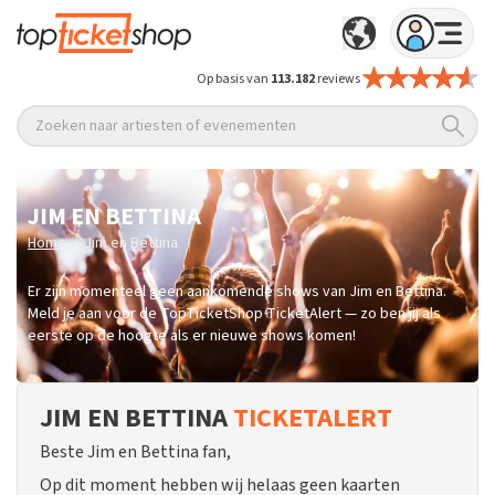
Op basis van
113.182
reviews
Zoeken naar artiesten of evenementen
JIM EN BETTINA
/
Home
Jim en Bettina
Er zijn momenteel geen aankomende shows van Jim en Bettina.
Meld je aan voor de TopTicketShop TicketAlert — zo ben jij als
eerste op de hoogte als er nieuwe shows komen!
JIM EN BETTINA
TICKETALERT
Beste Jim en Bettina fan,
Op dit moment hebben wij helaas geen kaarten