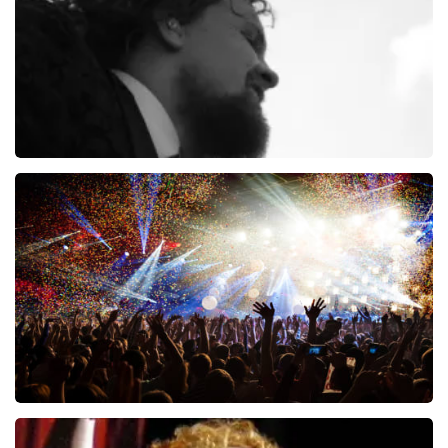
Di-rect
289+
reviews
BEKIJKEN
The Story of Radiohead