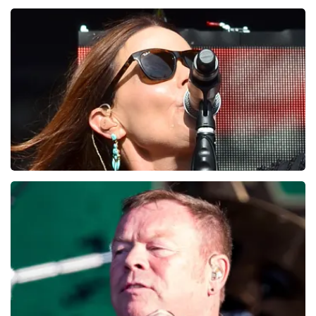
Fred Van Leer
195+
reviews
BEKIJKEN
belinda carlisle
0
reviews
BEKIJKEN