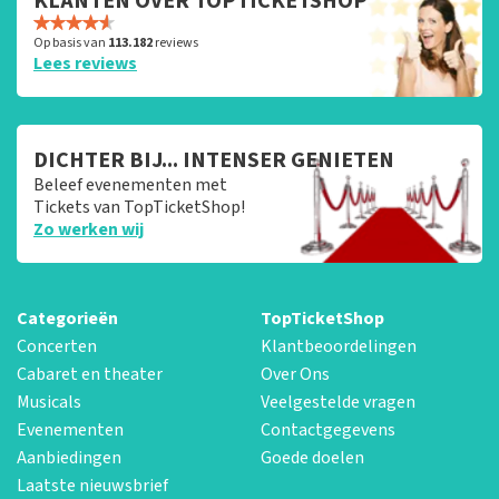
KLANTEN OVER TOPTICKETSHOP
Op basis van
113.182
reviews
Lees reviews
DICHTER BIJ... INTENSER GENIETEN
Beleef evenementen met
Tickets van TopTicketShop!
Zo werken wij
Categorieën
TopTicketShop
Concerten
Klantbeoordelingen
Cabaret en theater
Over Ons
Musicals
Veelgestelde vragen
Evenementen
Contactgegevens
Aanbiedingen
Goede doelen
Laatste nieuwsbrief