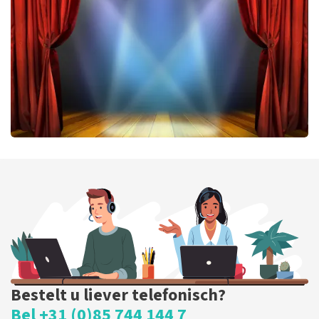
464
laatste 30 minuten
BESTEL NU
40 45 De Musical
424
laatste 30 minuten
BESTEL NU
Bestelt u liever telefonisch?
Bel +31 (0)85 744 144 7