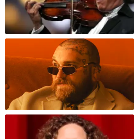
Andre Rieu
1276
laatste 30 minuten
BESTEL NU
Teddy Swims
998
laatste 30 minuten