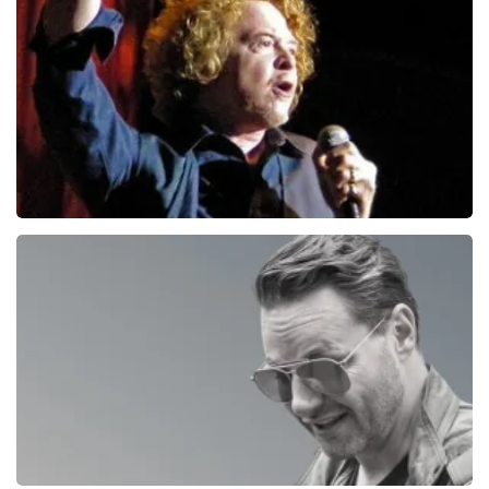
0
reviews
BEKIJKEN
Simply Red
587+
reviews
BEKIJKEN