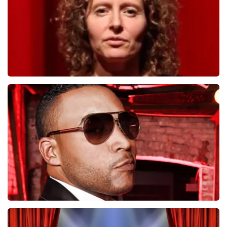
BESTEL NU
Esther van der Voort
690
laatste 30 minuten
BESTEL NU
Don Omar