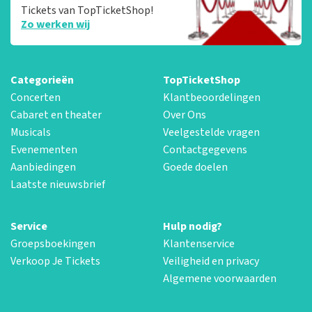
Tickets van TopTicketShop!
Zo werken wij
Categorieën
TopTicketShop
Concerten
Klantbeoordelingen
Cabaret en theater
Over Ons
Musicals
Veelgestelde vragen
Evenementen
Contactgegevens
Aanbiedingen
Goede doelen
Laatste nieuwsbrief
Service
Hulp nodig?
Groepsboekingen
Klantenservice
Verkoop Je Tickets
Veiligheid en privacy
Algemene voorwaarden