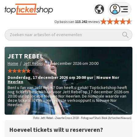
Op basis van
113.242
reviews
Zoeken naar artiesten of evenementen
JETT REBEL
/
/
Home
Jett Rebel
17 december 2026 om 20:00
donderdag
,
17 december 2026 om 20:00
uur
|
Nieuwe Nor
Heerlen
Bent u fan van Jett Rebel? Dan heeft u geluk! Topticketshop heeft
nog tickets beschikbaar voor Jett Rebel op 17 december 2026 om
20:00 uur op locatie Nieuwe Nor Heerlen. De nominale waarde van
deze tickets is
€35,-
. Het eerste verkooppunt is Nieuwe Nor
Heerlen.
Foto: Jett Rebel - Zwarte Cross 2018 - Fotograaf Shali Blok (ArtiestenNieuws)
Hoeveel tickets wilt u reserveren?