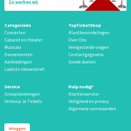
Zo werken wij
Categorieën
TopTicketShop
Concerten
Klantbeoordelingen
Cabaret en theater
Over Ons
Musicals
Veelgestelde vragen
Evenementen
Contactgegevens
Aanbiedingen
Goede doelen
Laatste nieuwsbrief
Service
Hulp nodig?
Groepsboekingen
Klantenservice
Verkoop Je Tickets
Veiligheid en privacy
Algemene voorwaarden
Inloggen