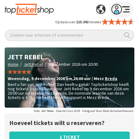
Op basis van
113.242
reviews
Zoeken naar artiesten of evenementen
JETT REBEL
/
/
Home
Jett Rebel
9 december 2026 om 20:00
woensdag
,
9 december 2026 om 20:00
uur
|
Mezz
Breda
Bent u fan van Jett Rebel? Dan heeft u geluk! Topticketshop heeft
nog tickets beschikbaar voor Jett Rebel op 9 december 2026 om
20:00 uur op locatie Mezz Breda. De nominale waarde van deze
tickets is
€35,-
. Het eerste verkooppunt is Mezz Breda.
Foto: Jett Rebel - Zwarte Cross 2018 - Fotograaf Shali Blok (ArtiestenNieuws)
Hoeveel tickets wilt u reserveren?
1 TICKET