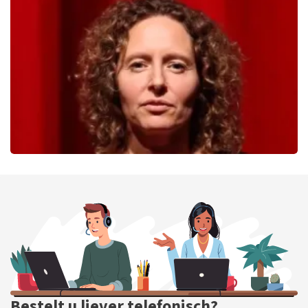
40 45 De Musical
362
laatste 30 minuten
BESTEL NU
Esther van der Voort
262
laatste 30 minuten
BESTEL NU
Bestelt u liever telefonisch?