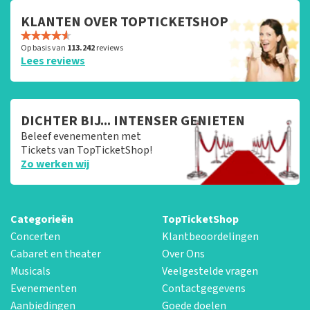
KLANTEN OVER TOPTICKETSHOP
Op basis van
113.242
reviews
Lees reviews
DICHTER BIJ... INTENSER GENIETEN
Beleef evenementen met
Tickets van TopTicketShop!
Zo werken wij
Categorieën
TopTicketShop
Concerten
Klantbeoordelingen
Cabaret en theater
Over Ons
Musicals
Veelgestelde vragen
Evenementen
Contactgegevens
Aanbiedingen
Goede doelen