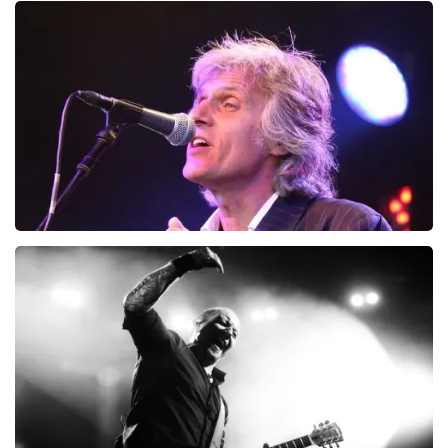
Vrienden Van Amstel Live
1252+
reviews
BEKIJKEN
The Dire Straits Experience
53
reviews
BEKIJKEN