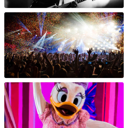
Volbeat
261+
reviews
BEKIJKEN
Treasure
104+
reviews
BEKIJKEN