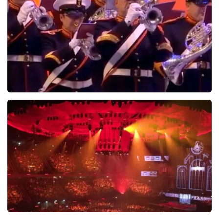
De Nationale Taptoe
491+
reviews
BEKIJKEN