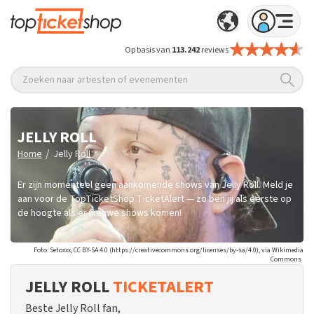
Op basis van
113.242
reviews
Zoeken naar artiesten of evenementen
JELLY ROLL
/
Home
Jelly Roll
Er zijn momenteel geen aankomende shows van Jelly Roll. Meld je
aan voor de TopTicketShop TicketAlert — zo ben jij als eerste op
de hoogte als er nieuwe shows komen!
Foto: Setoxxx, CC BY-SA 4.0 (https://creativecommons.org/licenses/by-sa/4.0), via Wikimedia
Commons
JELLY ROLL
TICKETALERT
Beste Jelly Roll fan,