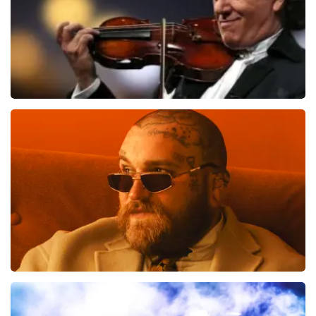
Andre Rieu
774
laatste 30 minuten
BESTEL NU
Teddy Swims
633
laatste 30 minuten