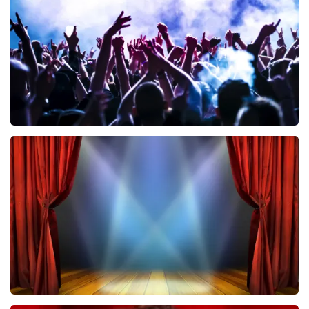
BESTEL NU
Megadeth
385
laatste 30 minuten
BESTEL NU