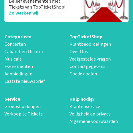
Beleef evenementen met
Tickets van TopTicketShop!
Zo werken wij
Categorieën
TopTicketShop
Concerten
Klantbeoordelingen
Cabaret en theater
Over Ons
Musicals
Veelgestelde vragen
Evenementen
Contactgegevens
Aanbiedingen
Goede doelen
Laatste nieuwsbrief
Service
Hulp nodig?
Groepsboekingen
Klantenservice
Verkoop Je Tickets
Veiligheid en privacy
Algemene voorwaarden