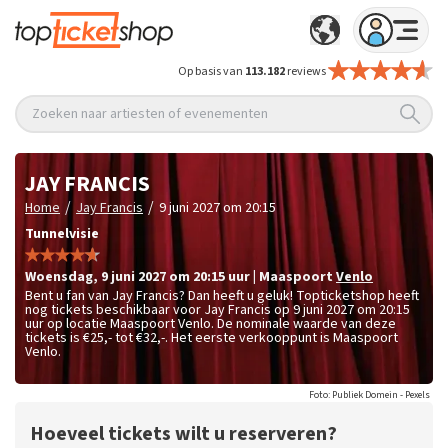
Op basis van
113.182
reviews
Zoeken naar artiesten of evenementen
JAY FRANCIS
/
/
Home
Jay Francis
9 juni 2027 om 20:15
Tunnelvisie
woensdag
,
9 juni 2027 om 20:15
uur
|
Maaspoort
Venlo
Bent u fan van Jay Francis? Dan heeft u geluk! Topticketshop heeft
nog tickets beschikbaar voor Jay Francis op 9 juni 2027 om 20:15
uur op locatie Maaspoort Venlo. De nominale waarde van deze
tickets is
€25,- tot €32,-
. Het eerste verkooppunt is Maaspoort
Venlo.
Foto: Publiek Domein - Pexels
Hoeveel tickets wilt u reserveren?