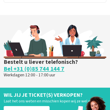
Bestelt u liever telefonisch?
Bel +31 (0)85 744 144 7
Werkdagen 12:00 - 17:00 uur
WIL JIJ JE TICKET(S) VERKOPEN?
Laat het ons weten en misschien kopen wij ze wel van je!