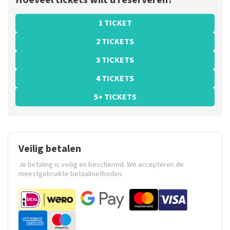
Hoeveel tickets wilt u reserveren?
1 TICKET
2 TICKETS
3 TICKETS
4 TICKETS
5+ TICKETS
Veilig betalen
Je betaling is veilig en beschermd. We accepteren de
meestgebruikte betaalmethoden.