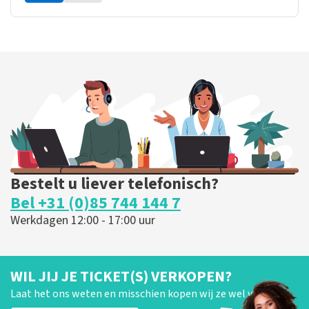
Bestelt u liever telefonisch?
Bel +31 (0)85 744 144 7
Werkdagen 12:00 - 17:00 uur
WIL JIJ JE TICKET(S) VERKOPEN?
Laat het ons weten en misschien kopen wij ze wel van je!