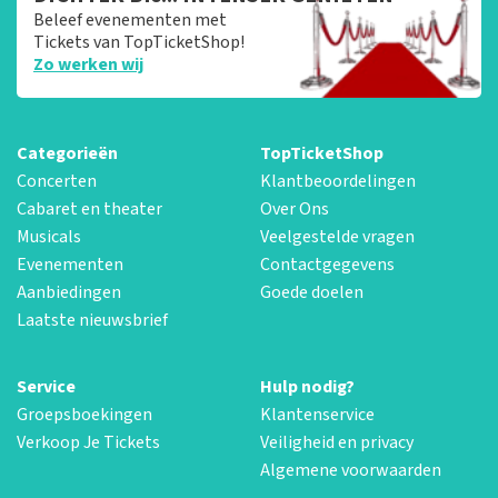
Beleef evenementen met
Tickets van TopTicketShop!
Zo werken wij
Categorieën
TopTicketShop
Concerten
Klantbeoordelingen
Cabaret en theater
Over Ons
Musicals
Veelgestelde vragen
Evenementen
Contactgegevens
Aanbiedingen
Goede doelen
Laatste nieuwsbrief
Service
Hulp nodig?
Groepsboekingen
Klantenservice
Verkoop Je Tickets
Veiligheid en privacy
Algemene voorwaarden