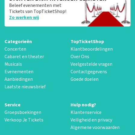
Beleef evenementen met
Tickets van TopTicketShop!
Zo werken wij
Categorieën
TopTicketShop
Concerten
Klantbeoordelingen
Cabaret en theater
Over Ons
Musicals
Veelgestelde vragen
Evenementen
Contactgegevens
Aanbiedingen
Goede doelen
Laatste nieuwsbrief
Service
Hulp nodig?
Groepsboekingen
Klantenservice
Verkoop Je Tickets
Veiligheid en privacy
Algemene voorwaarden