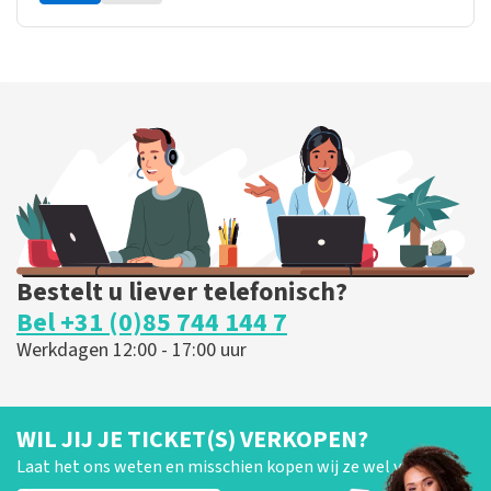
Bestelt u liever telefonisch?
Bel +31 (0)85 744 144 7
Werkdagen 12:00 - 17:00 uur
WIL JIJ JE TICKET(S) VERKOPEN?
Laat het ons weten en misschien kopen wij ze wel van je!