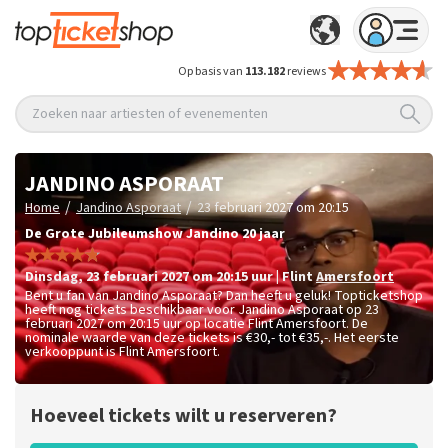
Op basis van
113.182
reviews
Zoeken naar artiesten of evenementen
JANDINO ASPORAAT
/
/
Home
Jandino Asporaat
23 februari 2027 om 20:15
De Grote Jubileumshow Jandino 20 jaar
dinsdag
,
23 februari 2027 om 20:15
uur
|
Flint
Amersfoort
Bent u fan van Jandino Asporaat? Dan heeft u geluk! Topticketshop
heeft nog tickets beschikbaar voor Jandino Asporaat op 23
februari 2027 om 20:15 uur op locatie Flint Amersfoort. De
nominale waarde van deze tickets is
€30,- tot €35,-
. Het eerste
verkooppunt is Flint Amersfoort.
Hoeveel tickets wilt u reserveren?