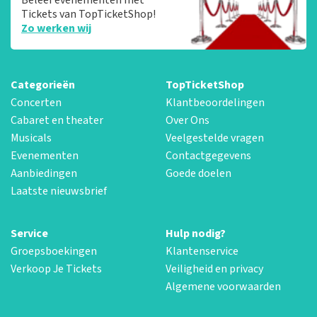
Tickets van TopTicketShop!
Zo werken wij
Categorieën
TopTicketShop
Concerten
Klantbeoordelingen
Cabaret en theater
Over Ons
Musicals
Veelgestelde vragen
Evenementen
Contactgegevens
Aanbiedingen
Goede doelen
Laatste nieuwsbrief
Service
Hulp nodig?
Groepsboekingen
Klantenservice
Verkoop Je Tickets
Veiligheid en privacy
Algemene voorwaarden