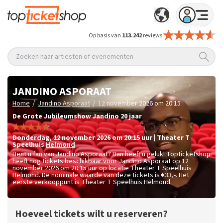
Op basis van
113.242
reviews
Zoeken naar artiesten of evenementen
JANDINO ASPORAAT
/
/
Home
Jandino Asporaat
12 november 2026 om 20:15
De Grote Jubileumshow Jandino 20 jaar
donderdag
,
12 november 2026 om 20:15
uur
|
Theater T
Speelhuis
Helmond
Bent u fan van Jandino Asporaat? Dan heeft u geluk! Topticketshop
heeft nog tickets beschikbaar voor Jandino Asporaat op 12
november 2026 om 20:15 uur op locatie Theater T Speelhuis
Helmond. De nominale waarde van deze tickets is
€33,-
. Het
eerste verkooppunt is Theater T Speelhuis Helmond.
Hoeveel tickets wilt u reserveren?