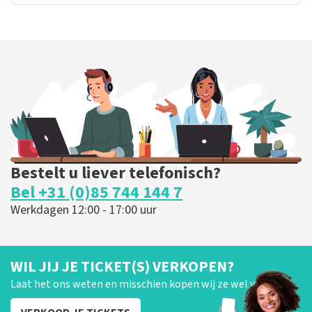
Bestelt u liever telefonisch?
Bel +31 (0)85 744 144 7
Werkdagen 12:00 - 17:00 uur
WIL JIJ JE TICKET(S) VERKOPEN?
Laat het ons weten en misschien kopen wij ze wel van je!