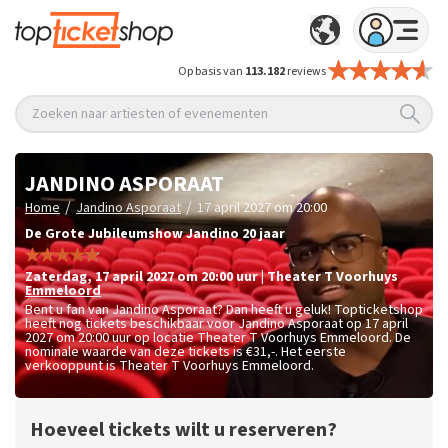
Op basis van
113.182
reviews
Zoeken naar artiesten of evenementen
JANDINO ASPORAAT
/
/
Home
Jandino Asporaat
17 april 2027 om 20:00
De Grote Jubileumshow Jandino 20 jaar
zaterdag
,
17 april 2027 om 20:00
uur
|
Theater T Voorhuys
Emmeloord
Bent u fan van Jandino Asporaat? Dan heeft u geluk! Topticketshop
heeft nog tickets beschikbaar voor Jandino Asporaat op 17 april
2027 om 20:00 uur op locatie Theater T Voorhuys Emmeloord. De
nominale waarde van deze tickets is
€31,-
. Het eerste
verkooppunt is Theater T Voorhuys Emmeloord.
Hoeveel tickets wilt u reserveren?