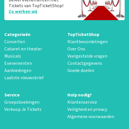
Tickets van TopTicketShop!
Zo werken wij
Categorieën
TopTicketShop
Concerten
Klantbeoordelingen
Cabaret en theater
Over Ons
Musicals
Veelgestelde vragen
Evenementen
Contactgegevens
Aanbiedingen
Goede doelen
Laatste nieuwsbrief
Service
Hulp nodig?
Groepsboekingen
Klantenservice
Verkoop Je Tickets
Veiligheid en privacy
Algemene voorwaarden