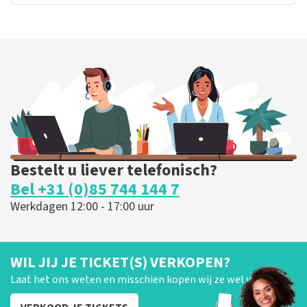
Bestelt u liever telefonisch?
Bel +31 (0)85 744 144 7
Werkdagen 12:00 - 17:00 uur
WIL JIJ JE TICKET(S) VERKOPEN?
Laat het ons weten en misschien kopen wij ze wel van je!