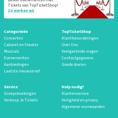
Tickets van TopTicketShop!
Zo werken wij
Categorieën
TopTicketShop
Concerten
Klantbeoordelingen
Cabaret en theater
Over Ons
Musicals
Veelgestelde vragen
Evenementen
Contactgegevens
Aanbiedingen
Goede doelen
Laatste nieuwsbrief
Service
Hulp nodig?
Groepsboekingen
Klantenservice
Verkoop Je Tickets
Veiligheid en privacy
Algemene voorwaarden