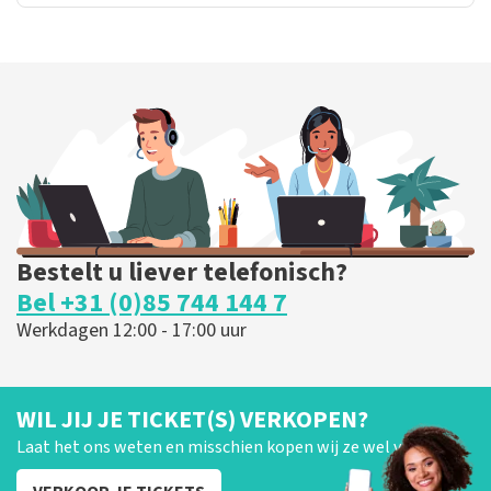
Bestelt u liever telefonisch?
Bel +31 (0)85 744 144 7
Werkdagen 12:00 - 17:00 uur
WIL JIJ JE TICKET(S) VERKOPEN?
Laat het ons weten en misschien kopen wij ze wel van je!