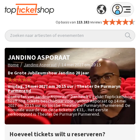
Op basis van
113.182
reviews
Zoeken naar artiesten of evenementen
JANDINO ASPORAAT
/
/
Home
Jandino Asporaat
14 mei 2027 om 20:15
De Grote Jubileumshow Jandino 20 jaar
vrijdag
,
14 mei 2027 om 20:15
uur
|
Theater De Purmaryn
Purmerend
Bent u fan van Jandino Asporaat? Dan heeft u geluk! Topticketshop
heeft nog tickets beschikbaar voor Jandino Asporaat op 14 mei
2027 om 20:15 uur op locatie Theater De Purmaryn Purmerend. De
nominale waarde van deze tickets is
€33,-
. Het eerste
verkooppunt is Theater De Purmaryn Purmerend.
Hoeveel tickets wilt u reserveren?