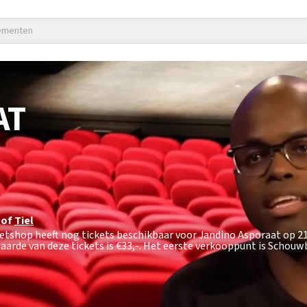
nementen
AT
hof
Tiel
ketshop heeft nog tickets beschikbaar voor Jandino Asporaat op 2
aarde van deze tickets is
€33,-
. Het eerste verkooppunt is Schou