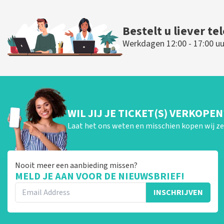
Bestelt u liever te
Werkdagen 12:00 - 17:00 uu
WIL JIJ JE TICKET(S) VERKOPEN
Laat het ons weten en misschien kopen wij ze 
Nooit meer een aanbieding missen?
MELD JE AAN VOOR DE NIEUWSBRIEF!
INSCHRIJVEN