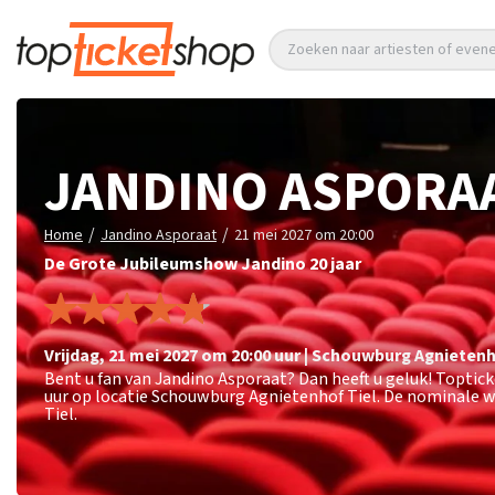
Zoeken naar artiesten of eve
JANDINO ASPORA
/
/
Home
Jandino Asporaat
21 mei 2027 om 20:00
De Grote Jubileumshow Jandino 20 jaar
vrijdag
,
21 mei 2027 om 20:00
uur
|
Schouwburg Agnieten
Bent u fan van Jandino Asporaat? Dan heeft u geluk! Toptic
uur op locatie Schouwburg Agnietenhof Tiel. De nominale w
Tiel.