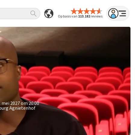
Op basis van
113.182
reviews
1 mei 2027 om 20:00
wburg Agnietenhof