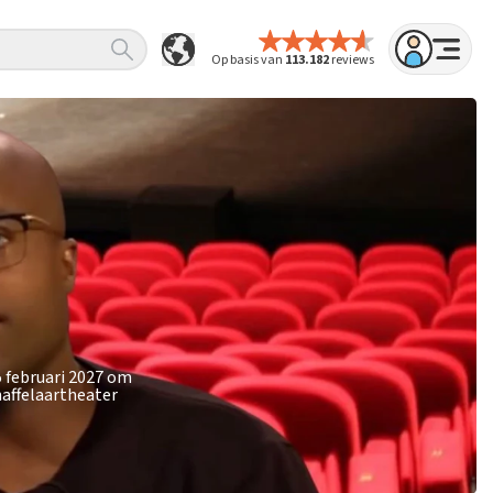
Op basis van
113.182
reviews
5 februari 2027 om
haffelaartheater