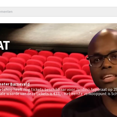
nementen
AT
eater
Barneveld
ketshop heeft nog tickets beschikbaar voor Jandino Asporaat op 2
ale waarde van deze tickets is
€33,-
. Het eerste verkooppunt is Sc