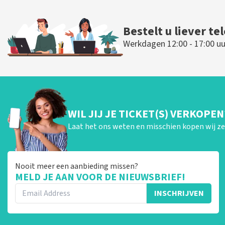
Bestelt u liever te
Werkdagen 12:00 - 17:00 uu
WIL JIJ JE TICKET(S) VERKOPEN
Laat het ons weten en misschien kopen wij ze 
Nooit meer een aanbieding missen?
MELD JE AAN VOOR DE NIEUWSBRIEF!
INSCHRIJVEN