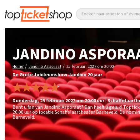
Zoeken naar artiesten of eve
JANDINO ASPORA
/
/
Home
Jandino Asporaat
25 februari 2027 om 20:00
De Grote Jubileumshow Jandino 20 jaar
donderdag
,
25 februari 2027 om 20:00
uur
|
Schaffelaarth
Bent u fan van Jandino Asporaat? Dan heeft u geluk! Toptic
20:00 uur op locatie Schaffelaartheater Barneveld. De nomin
Barneveld.