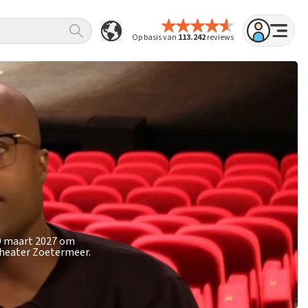
Op basis van
113.242
reviews
19 maart 2027 om
theater Zoetermeer.