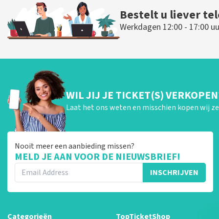
Bestelt u liever te
Werkdagen 12:00 - 17:00 uu
WIL JIJ JE TICKET(S) VERKOPEN
Laat het ons weten en misschien kopen wij ze 
Nooit meer een aanbieding missen?
MELD JE AAN VOOR DE NIEUWSBRIEF!
INSCHRIJVEN
Categorieën
TopTicketShop