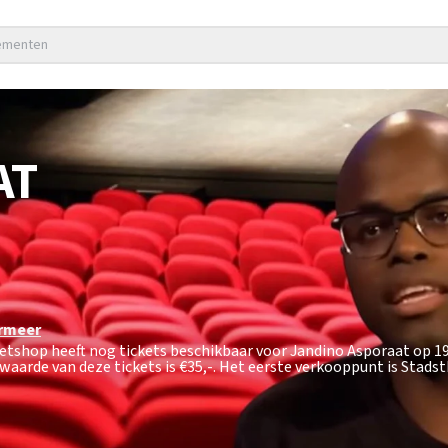
nementen
AT
rmeer
cketshop heeft nog tickets beschikbaar voor Jandino Asporaat op 
waarde van deze tickets is
€35,-
. Het eerste verkooppunt is Stads