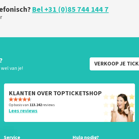
lefonisch?
Bel +31 (0)85 744 144 7
r
?
VERKOOP JE TIC
wel van je!
KLANTEN OVER TOPTICKETSHOP
Op basis van
113.242
reviews
Lees reviews
Service
Hulp nodig?