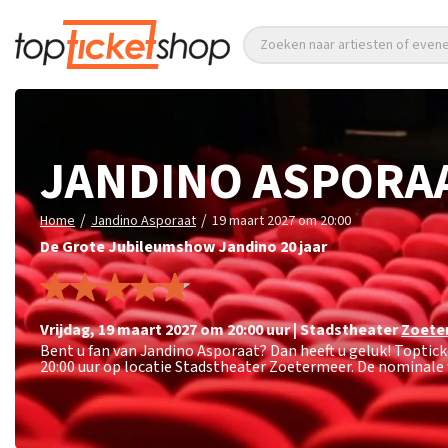
Zoeken naar artiesten of eve
JANDINO ASPORA
/
/
Home
Jandino Asporaat
19 maart 2027 om 20:00
De Grote Jubileumshow Jandino 20 jaar
vrijdag
,
19 maart 2027 om 20:00
uur
|
Stadstheater
Zoete
Bent u fan van Jandino Asporaat? Dan heeft u geluk! Topti
20:00 uur op locatie Stadstheater Zoetermeer. De nominale 