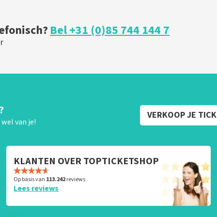
lefonisch?
Bel +31 (0)85 744 144 7
r
?
VERKOOP JE TIC
wel van je!
KLANTEN OVER TOPTICKETSHOP
Op basis van
113.242
reviews
Lees reviews