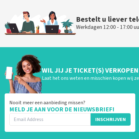
Bestelt u liever te
Werkdagen 12:00 - 17:00 uu
WIL JIJ JE TICKET(S) VERKOPEN
Laat het ons weten en misschien kopen wij ze 
Nooit meer een aanbieding missen?
MELD JE AAN VOOR DE NIEUWSBRIEF!
INSCHRIJVEN