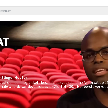
nementen
AT
 Slinger
Houten
cketshop heeft nog tickets beschikbaar voor Jandino Asporaat op 
inale waarde van deze tickets is
€25,- tot €30,-
. Het eerste verkoo