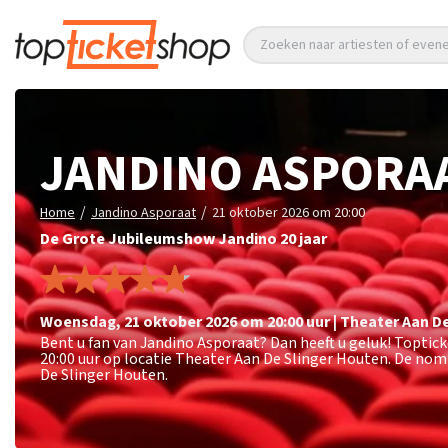
Zoeken naar artiesten of eve
JANDINO ASPORA
/
/
Home
Jandino Asporaat
21 oktober 2026 om 20:00
De Grote Jubileumshow Jandino 20 jaar
woensdag
,
21 oktober 2026 om 20:00
uur
|
Theater Aan De
Bent u fan van Jandino Asporaat? Dan heeft u geluk! Topti
20:00 uur op locatie Theater Aan De Slinger Houten. De nom
De Slinger Houten.