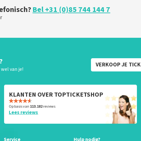
lefonisch?
Bel +31 (0)85 744 144 7
r
?
VERKOOP JE TIC
wel van je!
KLANTEN OVER TOPTICKETSHOP
Op basis van
113.182
reviews
Lees reviews
Service
Hulp nodig?