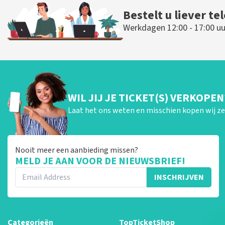
Bestelt u liever te
Werkdagen 12:00 - 17:00 uu
WIL JIJ JE TICKET(S) VERKOPEN
Laat het ons weten en misschien kopen wij ze 
Nooit meer een aanbieding missen?
MELD JE AAN VOOR DE NIEUWSBRIEF!
INSCHRIJVEN
Categorieën
TopTicketShop