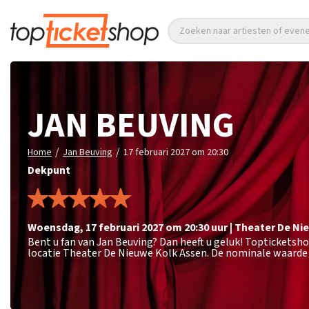
Zoeken naar artiesten of eve
JAN BEUVING
/
/
Home
Jan Beuving
17 februari 2027 om 20:30
Dekpunt
woensdag
,
17 februari 2027 om 20:30
uur
|
Theater De Ni
Bent u fan van Jan Beuving? Dan heeft u geluk! Topticketsho
locatie Theater De Nieuwe Kolk Assen. De nominale waarde 