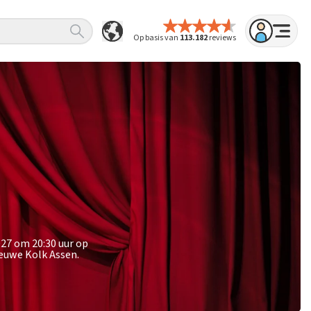
Op basis van
113.182
reviews
027 om 20:30 uur op
ieuwe Kolk Assen.