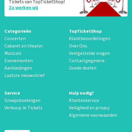
Tickets van TopTicketShop!
Zo werken wij
Categorieën
TopTicketShop
Concerten
Klantbeoordelingen
Cabaret en theater
Over Ons
Musicals
Veelgestelde vragen
Evenementen
Contactgegevens
Aanbiedingen
Goede doelen
Laatste nieuwsbrief
Service
Hulp nodig?
Groepsboekingen
Klantenservice
Verkoop Je Tickets
Veiligheid en privacy
Algemene voorwaarden