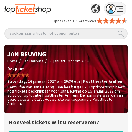
Op basis van
113.242
reviews
Zoeken naar artiesten of evenementen
JAN BEUVING
/
/
Home
Jan Beuving
16 januari 2027 om 20:30
Dekpunt
zaterdag
,
16 januari 2027 om 20:30
uur
|
Posttheater
Arnhem
Bent u fan van Jan Beuving? Dan heeft u geluk! Topticketshop heeft
nog tickets beschikbaar voor Jan Beuving op 16 januari 2027 om
20:30 uur op locatie Posttheater Arnhem. De nominale waarde van
deze tickets is
€27,-
. Het eerste verkooppunt is Posttheater
Arnhem.
Hoeveel tickets wilt u reserveren?