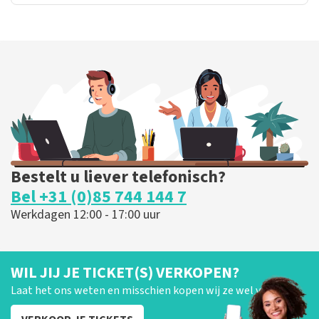
Bestelt u liever telefonisch?
Bel +31 (0)85 744 144 7
Werkdagen 12:00 - 17:00 uur
WIL JIJ JE TICKET(S) VERKOPEN?
Laat het ons weten en misschien kopen wij ze wel van je!