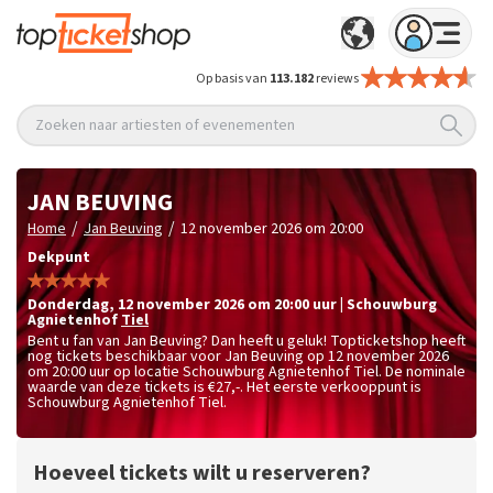
Op basis van
113.182
reviews
Zoeken naar artiesten of evenementen
JAN BEUVING
/
/
Home
Jan Beuving
12 november 2026 om 20:00
Dekpunt
donderdag
,
12 november 2026 om 20:00
uur
|
Schouwburg
Agnietenhof
Tiel
Bent u fan van Jan Beuving? Dan heeft u geluk! Topticketshop heeft
nog tickets beschikbaar voor Jan Beuving op 12 november 2026
om 20:00 uur op locatie Schouwburg Agnietenhof Tiel. De nominale
waarde van deze tickets is
€27,-
. Het eerste verkooppunt is
Schouwburg Agnietenhof Tiel.
Hoeveel tickets wilt u reserveren?