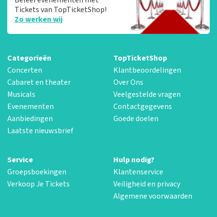
Tickets van TopTicketShop!
Zo werken wij
Categorieën
TopTicketShop
Concerten
Klantbeoordelingen
Cabaret en theater
Over Ons
Musicals
Veelgestelde vragen
Evenementen
Contactgegevens
Aanbiedingen
Goede doelen
Laatste nieuwsbrief
Service
Hulp nodig?
Groepsboekingen
Klantenservice
Verkoop Je Tickets
Veiligheid en privacy
Algemene voorwaarden