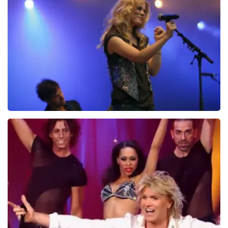
doorgestuurd!
Ilse DeLange
274+
reviews
BEKIJKEN