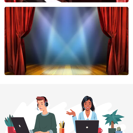
Don Omar
224
laatste 30 minuten
BESTEL NU
40 45 De Musical
202
laatste 30 minuten
BESTEL NU