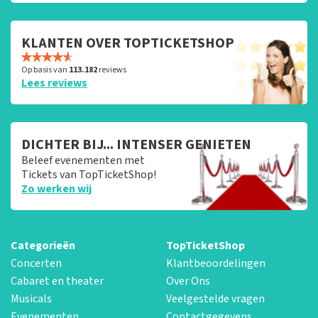
KLANTEN OVER TOPTICKETSHOP
Op basis van
113.182
reviews
Lees reviews
DICHTER BIJ... INTENSER GENIETEN
Beleef evenementen met
Tickets van TopTicketShop!
Zo werken wij
Categorieën
TopTicketShop
Concerten
Klantbeoordelingen
Cabaret en theater
Over Ons
Musicals
Veelgestelde vragen
Evenementen
Contactgegevens