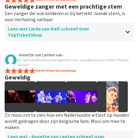
Geweldige zanger met een prachtige stem
Een zanger die ook kinderen er bij betrekt. Goede stem, is
voor herhaling vatbaar
Lees wat Linda van Hall schreef over
TopTicketShop
Beoordeling van Linda van Hall over
TopTicketShop
- Annette van Lenten
van
-
Bij TopTicketShop kaarten gekocht voor Jaap Reesema in Trixxo Theater,
Goede service
Hasselt
Geverifieerde aankoop
Geweldig
Zo mooi om te zien hoe een Nederlandse artiest op handen
wordt gedragen door zijn belgische fans. Mooi om mee te
maken
Lees wat - Annette van Lenten schreef over