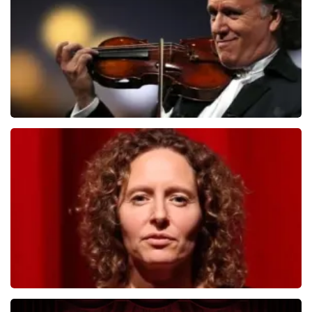
BESTEL NU
Andre Rieu
392
laatste 30 minuten
BESTEL NU
Esther van der Voort