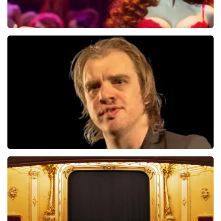
Pretty Woman
44
reviews
BEKIJKEN
Jan Jaap Van Der Wal
49
reviews
BEKIJKEN