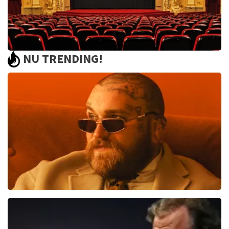
NU TRENDING!
Saturday Night Fever
60
reviews
BEKIJKEN
Teddy Swims
406
laatste 30 minuten