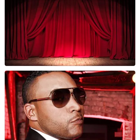
281
laatste 30 minuten
BESTEL NU
Job Knoester
247
laatste 30 minuten
BESTEL NU