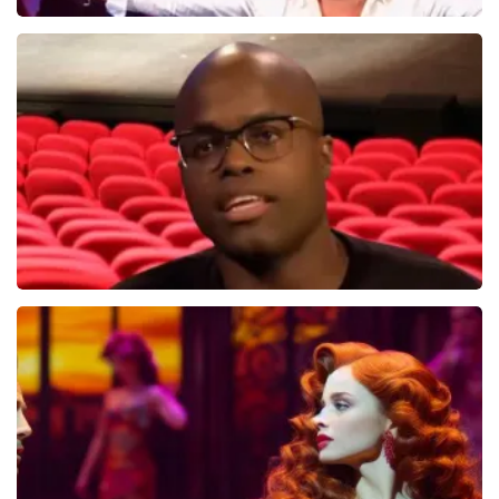
Hans Klok
314+
reviews
BEKIJKEN
Jandino Asporaat
499+
reviews
BEKIJKEN