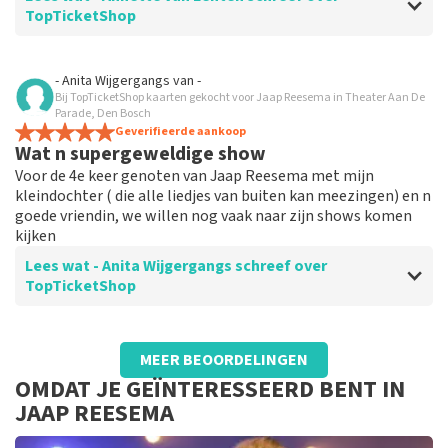
TopTicketShop
Beoordeling van - Annette van Lenten over
TopTicketShop
- Anita Wijgergangs
van
-
Bij TopTicketShop kaarten gekocht voor Jaap Reesema in Theater Aan De
Altijd goed geregeld
Parade, Den Bosch
Geverifieerde aankoop
Wat n supergeweldige show
Voor de 4e keer genoten van Jaap Reesema met mijn
kleindochter ( die alle liedjes van buiten kan meezingen) en n
goede vriendin, we willen nog vaak naar zijn shows komen
kijken
Lees wat - Anita Wijgergangs schreef over
TopTicketShop
Beoordeling van - Anita Wijgergangs over
TopTicketShop
MEER BEOORDELINGEN
Ik had mijn reservering verwijderd,
OMDAT JE GEÏNTERESSEERD BENT IN
gebeld, zeer vriendelijk geholpen tijdens
JAAP REESEMA
het gesprek werd de reservering