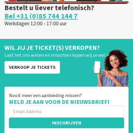
Bestelt u liever telefonisch?
Bel +31 (0)85 744 144 7
Werkdagen 12:00 - 17:00 uur
WIL JIJ JE TICKET(S) VERKOPEN?
Laat het ons weten en misschien kopen wij ze wel van je!
VERKOOP JE TICKETS
Nooit meer een aanbieding missen?
MELD JE AAN VOOR DE NIEUWSBRIEF!
INSCHRIJVEN