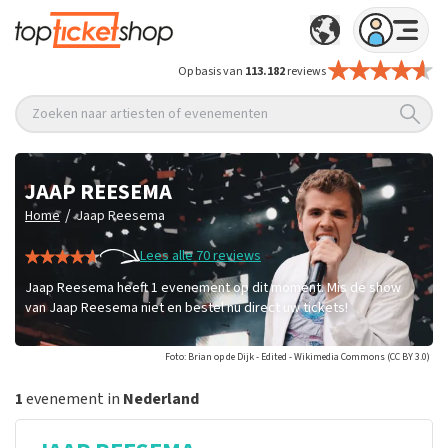
Op basis van
113.182
reviews
Zoeken naar artiesten of evenementen
JAAP REESEMA
/
Home
Jaap Reesema
Lees alle 70 reviews
Jaap Reesema heeft 1 evenement op dit moment. Mis de show
van Jaap Reesema niet en bestel nu direct uw tickets!
Foto: Brian op de Dijk - Edited - Wikimedia Commons (CC BY 3.0)
1
evenement in
Nederland